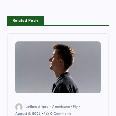
v
i
Related Posts
g
a
t
i
o
n
wellnessfitpro
Americana
Fly
August 8, 2026
0 Comments