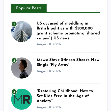
Popular Posts
US accused of meddling in
1
British politics with $500,000
grant scheme promoting ‘shared
values’ | US news
August 8, 2026
Mews: Steve Stinson Shares New
2
Single ‘Fly Away’
August 8, 2026
*Restoring Childhood: How to
3
Set Kids Free in the Age of
Anxiety*
August 8, 2026