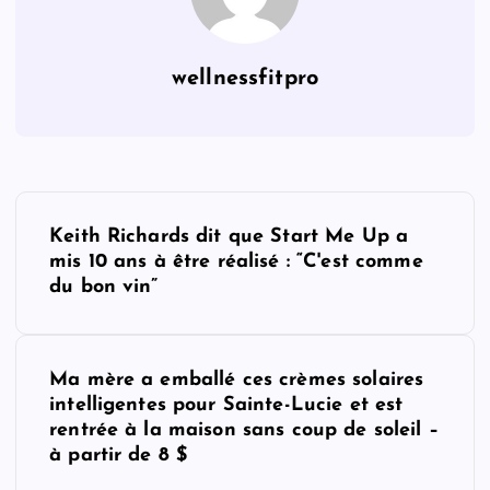
wellnessfitpro
P
Keith Richards dit que Start Me Up a
o
mis 10 ans à être réalisé : “C'est comme
du bon vin”
s
t
Ma mère a emballé ces crèmes solaires
intelligentes pour Sainte-Lucie et est
n
rentrée à la maison sans coup de soleil –
à partir de 8 $
a