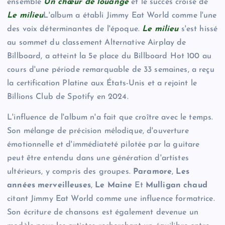
ensemble
Un chœur de louange
et le succès croisé de
Le milieu
L'album a établi Jimmy Eat World comme l'une
des voix déterminantes de l'époque.
Le milieu
s'est hissé
au sommet du classement Alternative Airplay de
Billboard, a atteint la 5e place du Billboard Hot 100 au
cours d'une période remarquable de 33 semaines, a reçu
la certification Platine aux États-Unis et a rejoint le
Billions Club de Spotify en 2024.
L'influence de l'album n'a fait que croître avec le temps.
Son mélange de précision mélodique, d'ouverture
émotionnelle et d'immédiateté pilotée par la guitare
peut être entendu dans une génération d'artistes
ultérieurs, y compris des groupes.
Paramore
,
Les
années merveilleuses
,
Le Maine
Et
Mulligan chaud
citant Jimmy Eat World comme une influence formatrice.
Son écriture de chansons est également devenue un