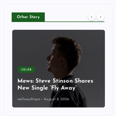
Other Story
CELEB
Mews: Steve Stinson Shares
New Single ‘Fly Away’
wellnessfitpro
August 8, 2026