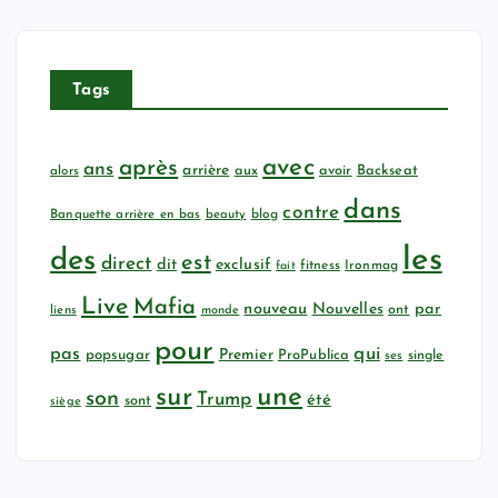
Tags
avec
après
ans
arrière
aux
avoir
Backseat
alors
dans
contre
Banquette arrière en bas
beauty
blog
les
des
est
direct
dit
exclusif
fitness
Ironmag
fait
Live
Mafia
nouveau
Nouvelles
par
ont
liens
monde
pour
qui
pas
popsugar
Premier
ProPublica
ses
single
sur
une
son
Trump
été
sont
siège