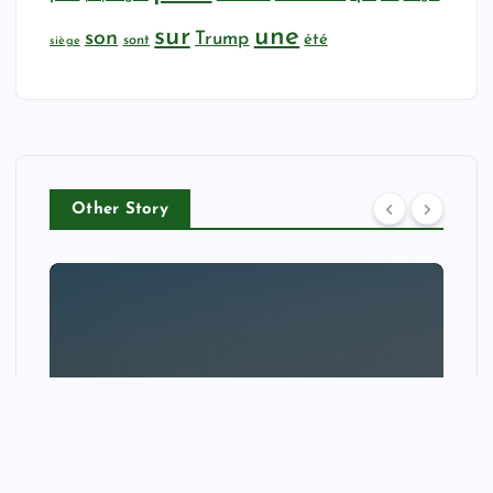
sur
une
son
Trump
été
sont
siège
Other Story
NEWS
‘These are human fires, not
wildfires’: Dunwich reflects on