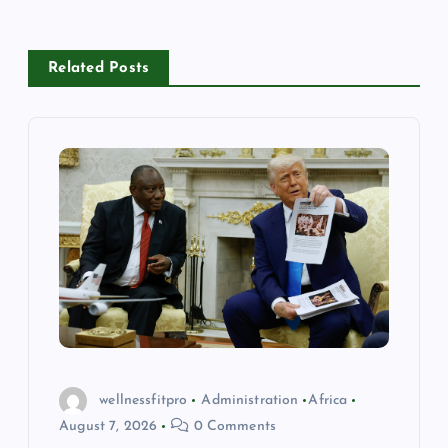
a
v
Related Posts
i
g
a
t
i
o
n
wellnessfitpro
Administration
Africa
August 7, 2026
0 Comments