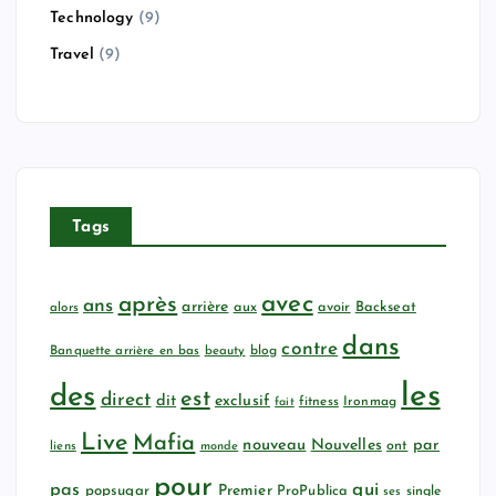
Technology
(9)
Travel
(9)
Tags
avec
après
ans
arrière
aux
avoir
Backseat
alors
dans
contre
Banquette arrière en bas
beauty
blog
les
des
est
direct
dit
exclusif
fitness
Ironmag
fait
Live
Mafia
nouveau
Nouvelles
par
ont
liens
monde
pour
qui
pas
popsugar
Premier
ProPublica
ses
single