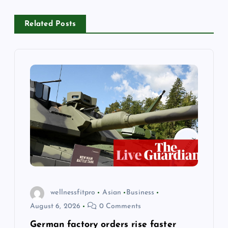
v
i
Related Posts
g
a
t
i
o
n
wellnessfitpro
Asian
Business
August 6, 2026
0 Comments
German factory orders rise faster