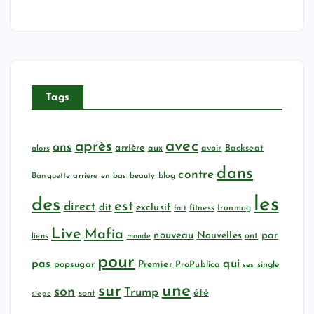
Tags
avec
après
ans
arrière
aux
avoir
Backseat
alors
dans
contre
Banquette arrière en bas
beauty
blog
les
des
est
direct
dit
exclusif
fitness
Ironmag
fait
Live
Mafia
nouveau
Nouvelles
par
ont
liens
monde
pour
qui
pas
popsugar
Premier
ProPublica
ses
single
sur
une
son
Trump
été
sont
siège