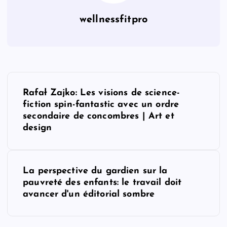
wellnessfitpro
P
Rafał Zajko: Les visions de science-
o
fiction spin-fantastic avec un ordre
secondaire de concombres | Art et
s
design
t
La perspective du gardien sur la
n
pauvreté des enfants: le travail doit
avancer d'un éditorial sombre
a