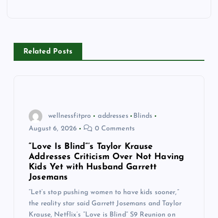
a
v
Related Posts
i
g
a
wellnessfitpro
addresses
Blinds
August 6, 2026
0 Comments
t
“Love Is Blind”’s Taylor Krause
Addresses Criticism Over Not Having
i
Kids Yet with Husband Garrett
Josemans
o
“Let’s stop pushing women to have kids sooner,”
the reality star said Garrett Josemans and Taylor
n
Krause, Netflix’s “Love is Blind” S9 Reunion on