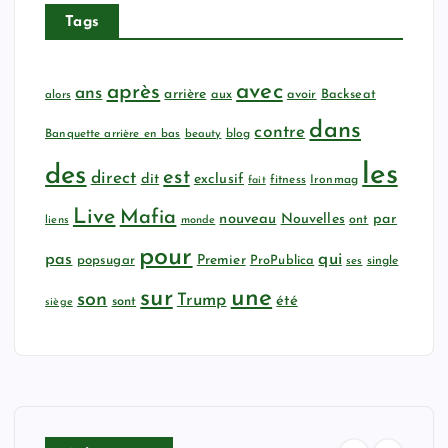
Tags
avec
après
ans
arrière
aux
avoir
Backseat
alors
dans
contre
Banquette arrière en bas
beauty
blog
les
des
est
direct
dit
exclusif
fitness
Ironmag
fait
Live
Mafia
nouveau
Nouvelles
par
ont
liens
monde
pour
qui
pas
popsugar
Premier
ProPublica
ses
single
sur
une
son
Trump
été
sont
siège