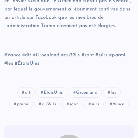
en janvier 2025 que “le Groenland n'était pas à vendre”,
par lequel le gouvernement a récemment confirmé dans
un article sur Facebook que les membres de
l'administration Trump n'avaient pas été élargies.
#Vance #dit #Groenland #qu39ils #sont #sûrs #parmi
#les #ÉtatsUnis
dit
ÉtatsUnis
Groenland
les
parmi
qu39ils
sont
sûrs
Vance