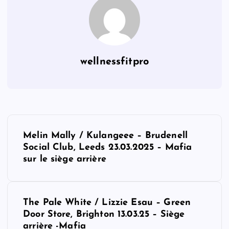
wellnessfitpro
P
Melin Mally / Kulangeee – Brudenell
o
Social Club, Leeds 23.03.2025 – Mafia
sur le siège arrière
s
t
The Pale White / Lizzie Esau – Green
Door Store, Brighton 13.03.25 – Siège
n
arrière -Mafia