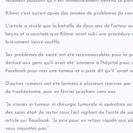
tellement puissant qu'il est immédiatement devenu ce per
Kilmer s'est ouvert après des années de problèmes de san
L'article a révélé que la bataille de deux ans de l'acteur 
larynx et a constaté que Kilmer avait subi une procédure sur
brièvement laissé souffle.
Ses problèmes de santé ont été reconnaissables pour la pr
déclaré aux gens qu'il avait été “emmené à l'hôpital pour u
Facebook pour nier une tumeur et a juste dit qu'il “avait u
D'autres rumeurs ont été fermées à plusieurs reprises par
de trachéotomie, puis en février prochain sans eux.
“Je n'avais ni tumeur ni chirurgie tumorale ni opération où
des soins était de rester sous l'œil vigilant de l'unité de s
article sur Facebook. “Je prie pour un retour rapide aux 
vous inquiétez pas.”