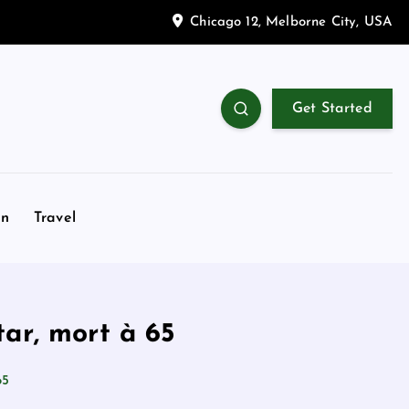
Chicago 12, Melborne City, USA
Get Started
on
Travel
tar, mort à 65
65