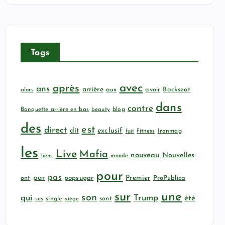
Tags
avec
après
ans
arrière
aux
avoir
Backseat
alors
dans
contre
Banquette arrière en bas
beauty
blog
des
est
direct
dit
exclusif
fitness
Ironmag
fait
les
Live
Mafia
nouveau
Nouvelles
liens
monde
pour
pas
par
popsugar
Premier
ProPublica
ont
sur
une
son
qui
Trump
été
sont
ses
single
siège