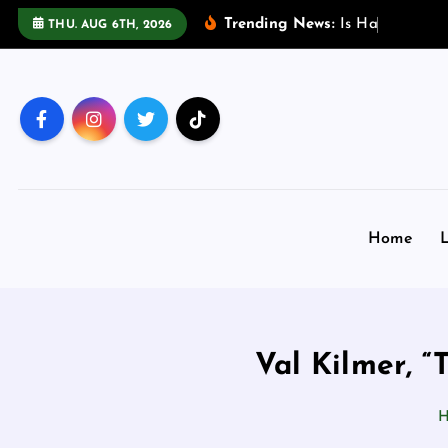
S
Trending News:
I
s
H
a
d
i
C
h
o
o
THU. AUG 6TH, 2026
k
i
p
t
o
c
o
n
Home
L
t
e
n
t
Val Kilmer, “
H