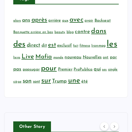
avec
après
ans
arrière
aux
avoir
Backseat
alors
dans
contre
Banquette arrière en bas
beauty
blog
les
des
est
direct
dit
exclusif
fitness
Ironmag
fait
Live
Mafia
nouveau
Nouvelles
par
ont
liens
monde
pour
qui
pas
popsugar
Premier
ProPublica
ses
single
sur
une
son
Trump
été
sont
siège
Other Story