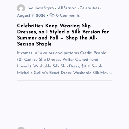
g
wellnessfitpro
AllSeason
Celebrities
a
August 9, 2026
0 Comments
t
Celebrities Keep Wearing Slip
Dresses, so I Styled a Silk Version for
Summer and Fall — Shop the All-
i
Season Staple
It comes in 14 colors and patterns Credit: People
o
(2) Quince Slip Dresses Writer Owned (and
Loved!): Washable Silk Slip Dress, $100 Sarah
n
Michelle Gellar’s Exact Dress: Washable Silk Maxi…