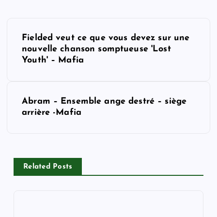
P
Fielded veut ce que vous devez sur une
o
nouvelle chanson somptueuse 'Lost
Youth' – Mafia
s
t
Abram – Ensemble ange destré – siège
arrière -Mafia
n
a
v
Related Posts
i