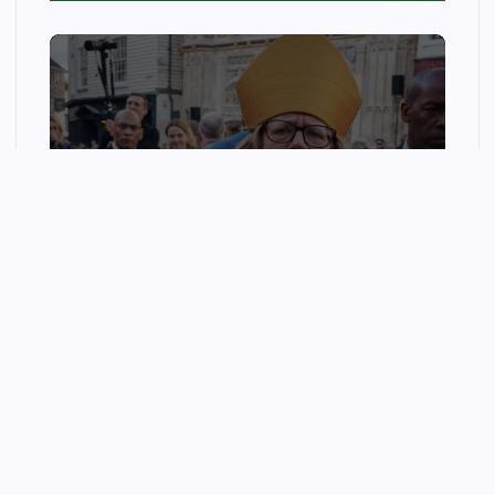
p
LIFESTYLE
The Church of England’s
ruinous reparations racket
wellnessfitpro
August 9, 2026