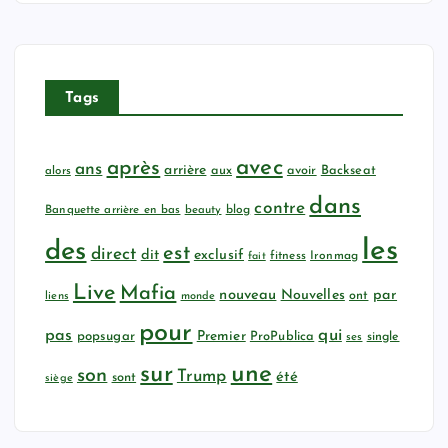
Tags
avec
après
ans
arrière
aux
avoir
Backseat
alors
dans
contre
Banquette arrière en bas
beauty
blog
les
des
est
direct
dit
exclusif
fitness
Ironmag
fait
Live
Mafia
nouveau
Nouvelles
par
ont
liens
monde
pour
qui
pas
popsugar
Premier
ProPublica
ses
single
sur
une
son
Trump
été
sont
siège