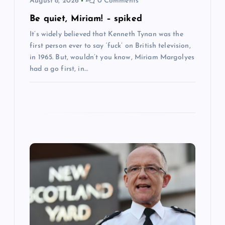
August 8, 2026
0 Comments
n
Be quiet, Miriam! – spiked
It’s widely believed that Kenneth Tynan was the
first person ever to say ‘fuck’ on British television,
in 1965. But, wouldn’t you know, Miriam Margolyes
had a go first, in…