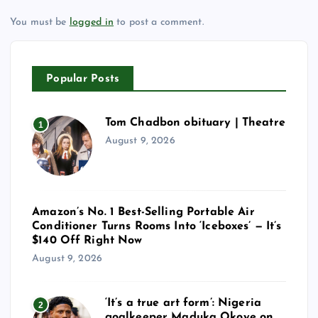
You must be
logged in
to post a comment.
Popular Posts
Tom Chadbon obituary | Theatre
1
August 9, 2026
Amazon’s No. 1 Best-Selling Portable Air
Conditioner Turns Rooms Into ‘Iceboxes’ — It’s
$140 Off Right Now
August 9, 2026
‘It’s a true art form’: Nigeria
2
goalkeeper Maduka Okoye on