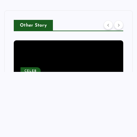
Other Story
CELEB
Amazon’s No. 1 Best-Selling
Portable Air Conditioner
Turns Rooms Into ‘Iceboxes’ —
It’s $140 Off Right Now
wellnessfitpro
August 9, 2026