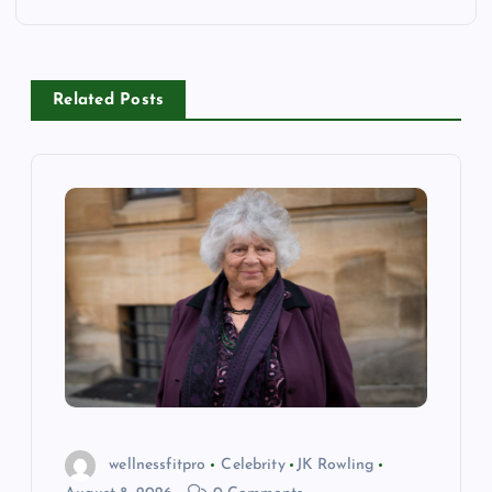
n
a
Related Posts
v
i
g
a
t
i
o
wellnessfitpro
Celebrity
JK Rowling