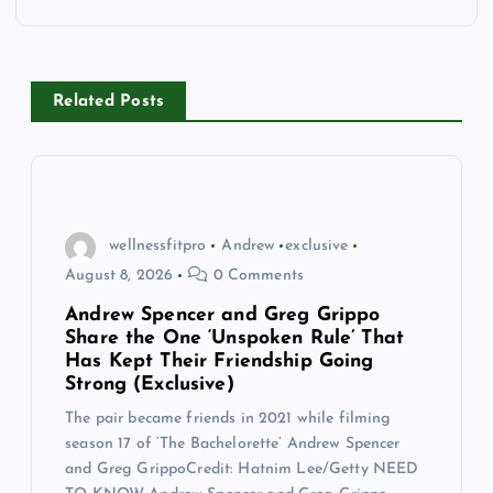
a
v
Related Posts
i
g
a
wellnessfitpro
Andrew
exclusive
August 8, 2026
0 Comments
t
Andrew Spencer and Greg Grippo
Share the One ‘Unspoken Rule’ That
i
Has Kept Their Friendship Going
Strong (Exclusive)
o
The pair became friends in 2021 while filming
season 17 of ‘The Bachelorette’ Andrew Spencer
n
and Greg GrippoCredit: Hatnim Lee/Getty NEED