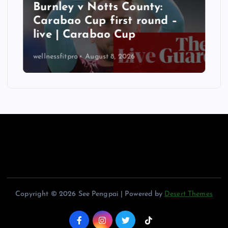
Burnley v Notts County:
Carabao Cup first round –
live | Carabao Cup
wellnessfitpro
August 8, 2026
Copyright © 2026 See Pengpai | Powered by
Desert Themes