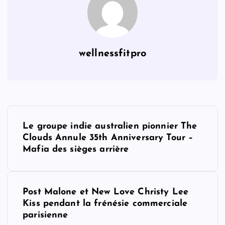
wellnessfitpro
P
Le groupe indie australien pionnier The
o
Clouds Annule 35th Anniversary Tour –
Mafia des sièges arrière
s
t
Post Malone et New Love Christy Lee
Kiss pendant la frénésie commerciale
n
parisienne