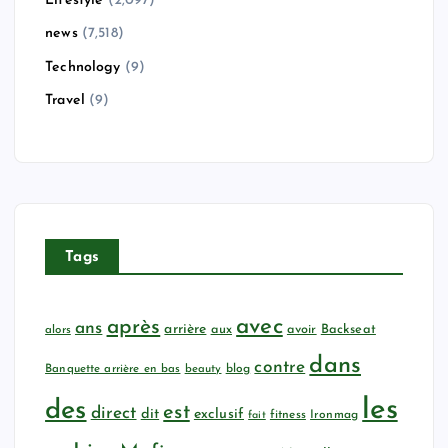
Lifestyle
(2,097)
news
(7,518)
Technology
(9)
Travel
(9)
Tags
avec
après
ans
arrière
aux
avoir
Backseat
alors
dans
contre
Banquette arrière en bas
beauty
blog
les
des
est
direct
dit
exclusif
fitness
Ironmag
fait