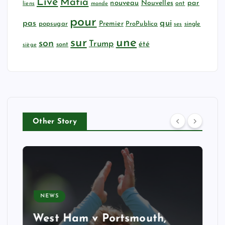
Live
Mafia
nouveau
Nouvelles
par
ont
liens
monde
pour
qui
pas
popsugar
Premier
ProPublica
ses
single
sur
une
son
Trump
été
sont
siège
Other Story
NEWS
West Ham v Portsmouth,