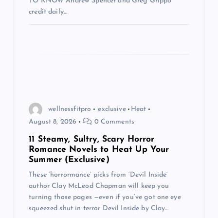
TO KNOW Andrew Spencer and Greg Grippo
credit daily…
wellnessfitpro
exclusive
Heat
August 8, 2026
0 Comments
11 Steamy, Sultry, Scary Horror
Romance Novels to Heat Up Your
Summer (Exclusive)
These ‘horrormance’ picks from ‘Devil Inside’
author Clay McLeod Chapman will keep you
turning those pages —even if you’ve got one eye
squeezed shut in terror Devil Inside by Clay…