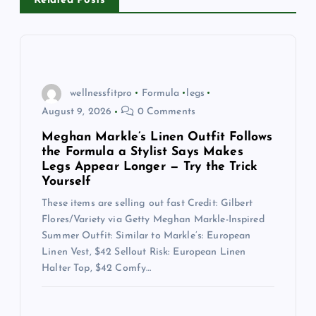
Related Posts
i
g
a
wellnessfitpro
Formula
legs
August 9, 2026
0 Comments
t
Meghan Markle’s Linen Outfit Follows
the Formula a Stylist Says Makes
i
Legs Appear Longer — Try the Trick
Yourself
o
These items are selling out fast Credit: Gilbert
Flores/Variety via Getty Meghan Markle-Inspired
n
Summer Outfit: Similar to Markle’s: European
Linen Vest, $42 Sellout Risk: European Linen
Halter Top, $42 Comfy…