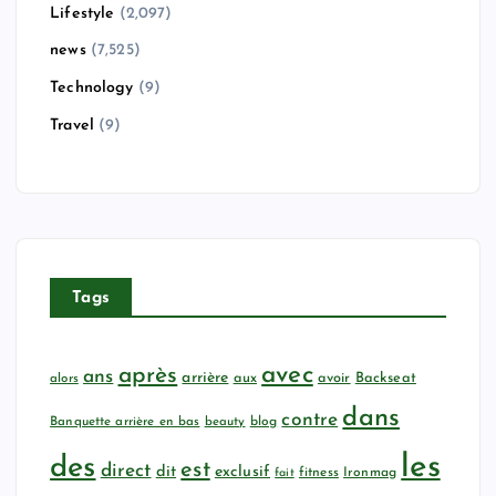
Lifestyle
(2,097)
news
(7,525)
Technology
(9)
Travel
(9)
Tags
avec
après
ans
arrière
aux
avoir
Backseat
alors
dans
contre
Banquette arrière en bas
beauty
blog
les
des
est
direct
dit
exclusif
fitness
Ironmag
fait