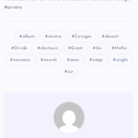
#arrière
album
arrière
Corrigez
devant
Divide
électeurs
Great
les
Mafia
nouveau
nouvel
pour
siège
single
sur