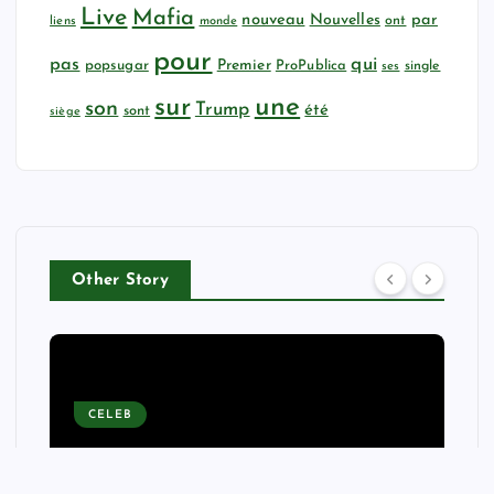
Live
Mafia
nouveau
Nouvelles
par
ont
liens
monde
pour
qui
pas
popsugar
Premier
ProPublica
ses
single
sur
une
son
Trump
été
sont
siège
Other Story
CELEB
Meghan Markle’s Linen
Outfit Follows the Formula a