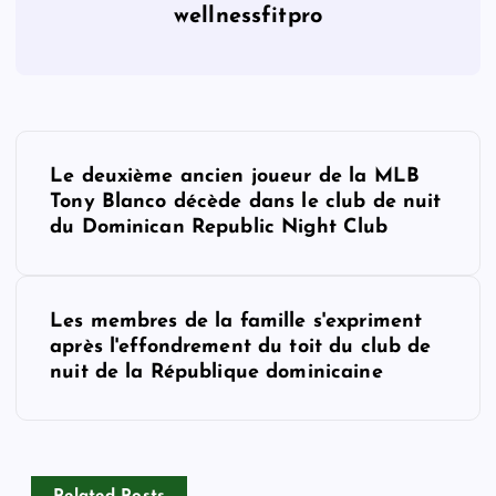
wellnessfitpro
P
Le deuxième ancien joueur de la MLB
o
Tony Blanco décède dans le club de nuit
du Dominican Republic Night Club
s
t
Les membres de la famille s'expriment
après l'effondrement du toit du club de
n
nuit de la République dominicaine
a
v