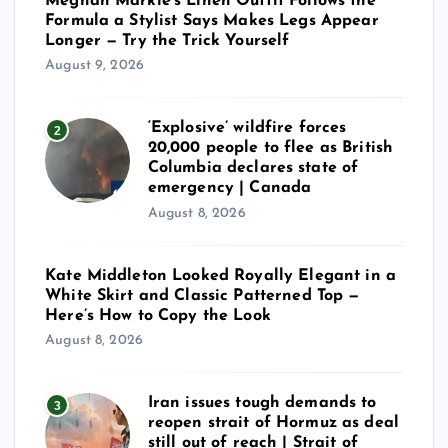
Meghan Markle’s Linen Outfit Follows the
Formula a Stylist Says Makes Legs Appear
Longer — Try the Trick Yourself
August 9, 2026
‘Explosive’ wildfire forces
2
20,000 people to flee as British
Columbia declares state of
emergency | Canada
August 8, 2026
Kate Middleton Looked Royally Elegant in a
White Skirt and Classic Patterned Top —
Here’s How to Copy the Look
August 8, 2026
Iran issues tough demands to
3
reopen strait of Hormuz as deal
still out of reach | Strait of