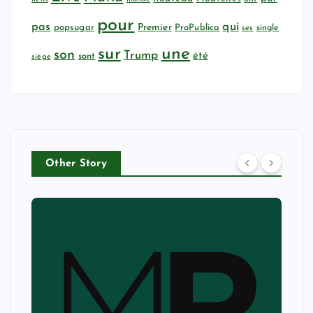
pour
qui
pas
popsugar
Premier
ProPublica
ses
single
sur
une
son
Trump
été
sont
siège
Other Story