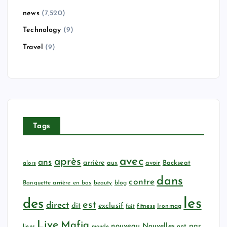
news
(7,520)
Technology
(9)
Travel
(9)
Tags
avec
après
ans
arrière
aux
avoir
Backseat
alors
dans
contre
Banquette arrière en bas
beauty
blog
les
des
est
direct
dit
exclusif
fitness
Ironmag
fait
Live
Mafia
nouveau
Nouvelles
par
ont
liens
monde