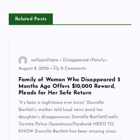
v
Related Posts
i
g
a
wellnessfitpro
Disappeared
Family
August 8, 2026
0 Comments
t
Family of Woman Who Disappeared 5
Months Ago Offers $10,000 Reward,
i
Pleads for Her Safe Return
“It’s been a nightmare ever since,” Danielle
o
Bartlett’s mother told local news amid her
daughter’s disappearance Danielle BartlettCredit:
n
Toronto Police Operations/Facebook NEED TO
KNOW Danielle Bartlett has been missing since…