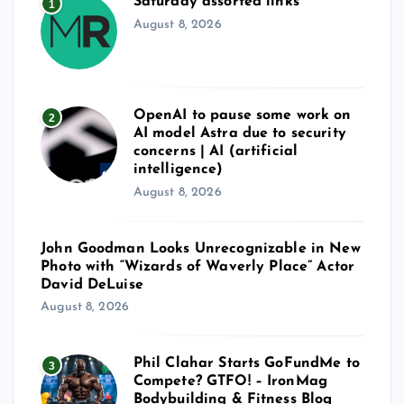
Saturday assorted links
1
August 8, 2026
OpenAI to pause some work on
2
AI model Astra due to security
concerns | AI (artificial
intelligence)
August 8, 2026
John Goodman Looks Unrecognizable in New
Photo with “Wizards of Waverly Place” Actor
David DeLuise
August 8, 2026
Phil Clahar Starts GoFundMe to
3
Compete? GTFO! – IronMag
Bodybuilding & Fitness Blog