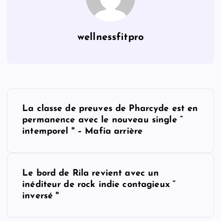
wellnessfitpro
P
La classe de preuves de Pharcyde est en
o
permanence avec le nouveau single “
intemporel '' – Mafia arrière
s
t
Le bord de Rila revient avec un
inéditeur de rock indie contagieux “
n
inversé ''
a