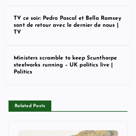
P
TV ce soir: Pedro Pascal et Bella Ramsey
o
sont de retour avec le dernier de nous |
TV
s
t
Ministers scramble to keep Scunthorpe
steelworks running – UK politics live |
n
Politics
a
v
Related Posts
i
g