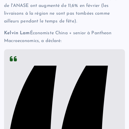
de l'ANASE ont augmenté de 11,6% en février (les
livraisons à la région ne sont pas tombées comme
ailleurs pendant le temps de fête).
Kelvin Lam
Économiste China + senior à Pantheon
Macroeconomics, a déclaré: