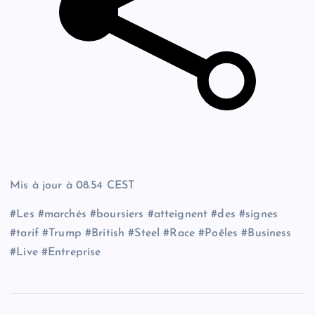
Mis à jour à
08.54 CEST
#Les #marchés #boursiers #atteignent #des #signes
#tarif #Trump #British #Steel #Race #Poêles #Business
#Live #Entreprise