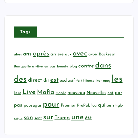
Tags
avec
après
ans
arrière
aux
avoir
Backseat
alors
dans
contre
Banquette arrière en bas
beauty
blog
les
des
est
direct
dit
exclusif
fitness
Ironmag
fait
Live
Mafia
nouveau
Nouvelles
par
ont
liens
monde
pour
qui
pas
popsugar
Premier
ProPublica
ses
single
sur
une
son
Trump
été
sont
siège