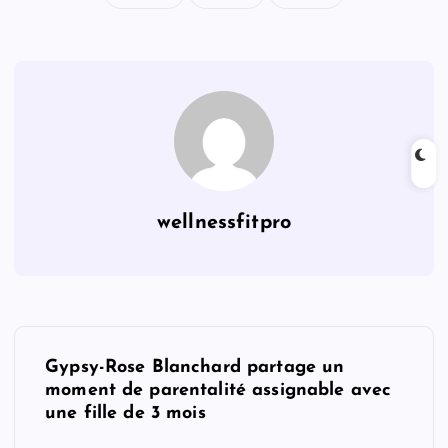
wellnessfitpro
P
Gypsy-Rose Blanchard partage un
o
moment de parentalité assignable avec
une fille de 3 mois
s