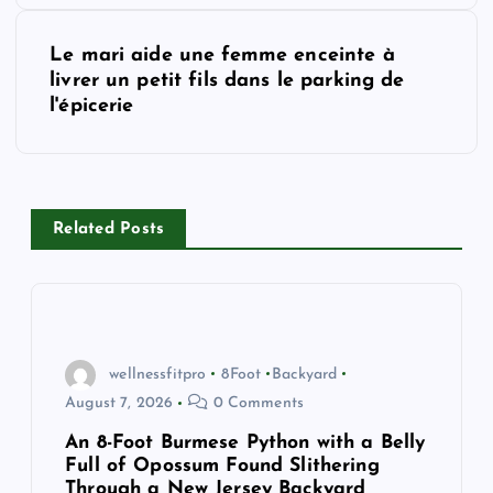
t
Le mari aide une femme enceinte à
livrer un petit fils dans le parking de
n
l'épicerie
a
v
Related Posts
i
g
a
wellnessfitpro
8Foot
Backyard
August 7, 2026
0 Comments
t
An 8-Foot Burmese Python with a Belly
Full of Opossum Found Slithering
i
Through a New Jersey Backyard