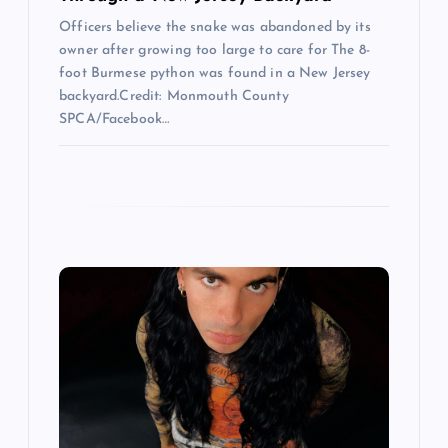
Officers believe the snake was abandoned by its
o
owner after growing too large to care for The 8-
foot Burmese python was found in a New Jersey
n
backyard.Credit: Monmouth County
SPCA/Facebook…