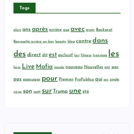
Tags
avec
après
ans
arrière
aux
avoir
Backseat
alors
dans
contre
Banquette arrière en bas
beauty
blog
les
des
est
direct
dit
exclusif
fitness
Ironmag
fait
Live
Mafia
nouveau
Nouvelles
par
ont
liens
monde
pour
qui
pas
popsugar
Premier
ProPublica
ses
single
sur
une
son
Trump
été
sont
siège