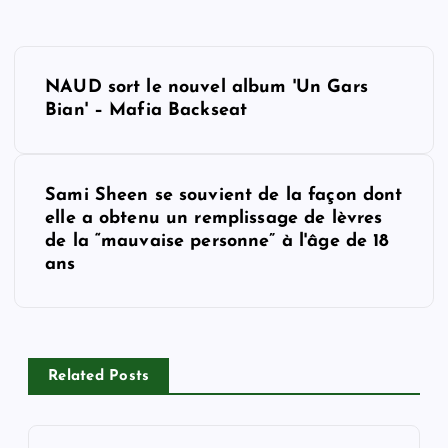
P
NAUD sort le nouvel album 'Un Gars
o
Bian' – Mafia Backseat
s
Sami Sheen se souvient de la façon dont
t
elle a obtenu un remplissage de lèvres
de la “mauvaise personne” à l'âge de 18
n
ans
a
v
Related Posts
i