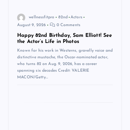
g
a
wellnessfitpro
82nd
Actors
August 9, 2026
0 Comments
t
Happy 82nd Birthday, Sam Elliott! See
the Actor’s Life in Photos
i
Known for his work in Westerns, gravelly voice and
o
distinctive mustache, the Oscar-nominated actor,
who turns 82 on Aug. 9, 2026, has a career
spanning six decades Credit: VALERIE
n
MACON/Getty…