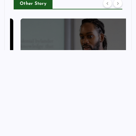
Other Story
LIFESTYLE
In defence of sociology –
spiked
wellnessfitpro
August 9, 2026