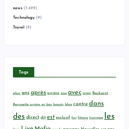
news
(7,499)
Technology
(9)
Travel
(9)
Tags
avec
après
ans
arrière
aux
avoir
Backseat
alors
dans
contre
Banquette arrière en bas
beauty
blog
les
des
est
direct
dit
exclusif
fitness
Ironmag
fait
Live
Mafia