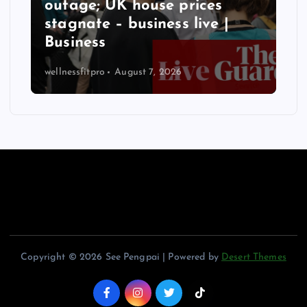
outage; UK house prices
stagnate – business live |
Business
wellnessfitpro
August 7, 2026
Copyright © 2026 See Pengpai | Powered by
Desert Themes