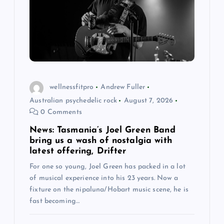
t
i
o
n
wellnessfitpro
Andrew Fuller
Australian psychedelic rock
August 7, 2026
0 Comments
News: Tasmania’s Joel Green Band
bring us a wash of nostalgia with
latest offering, Drifter
For one so young, Joel Green has packed in a lot
of musical experience into his 23 years. Now a
fixture on the nipaluna/Hobart music scene, he is
fast becoming…