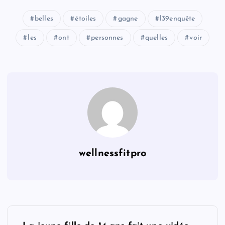
belles
étoiles
gagne
l39enquête
les
ont
personnes
quelles
voir
wellnessfitpro
P