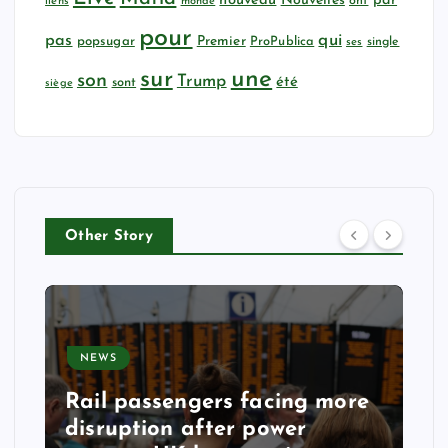
nouveau
Nouvelles
par
ont
liens
monde
pour
qui
pas
popsugar
Premier
ProPublica
ses
single
sur
une
son
Trump
été
sont
siège
Other Story
NEWS
Rail passengers facing more
disruption after power