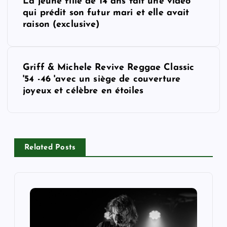
La jeune fille de 14 ans fait une vidéo
o
qui prédit son futur mari et elle avait
raison (exclusive)
s
t
Griff & Michele Revive Reggae Classic
'54 -46 'avec un siège de couverture
n
joyeux et célèbre en étoiles
a
v
Related Posts
i
g
a