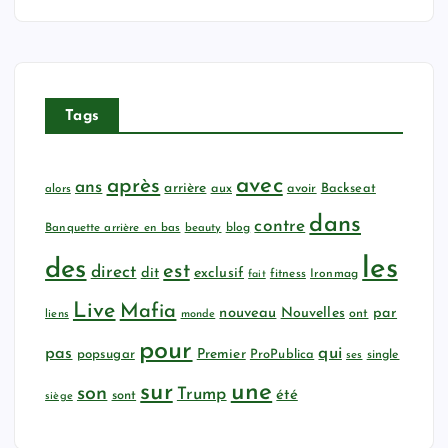
Tags
avec
après
ans
arrière
aux
avoir
Backseat
alors
dans
contre
Banquette arrière en bas
beauty
blog
les
des
est
direct
dit
exclusif
fitness
Ironmag
fait
Live
Mafia
nouveau
Nouvelles
par
ont
liens
monde
pour
qui
pas
popsugar
Premier
ProPublica
ses
single
sur
une
son
Trump
été
sont
siège