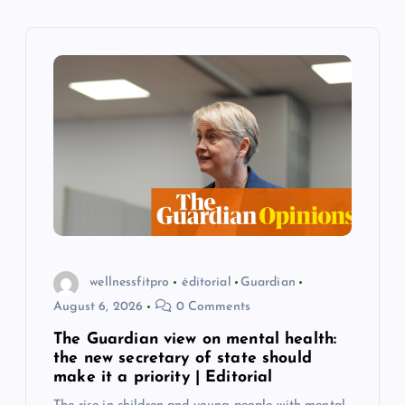
i
g
a
t
i
o
wellnessfitpro
éditorial
Guardian
n
August 6, 2026
0 Comments
The Guardian view on mental health:
the new secretary of state should
make it a priority | Editorial