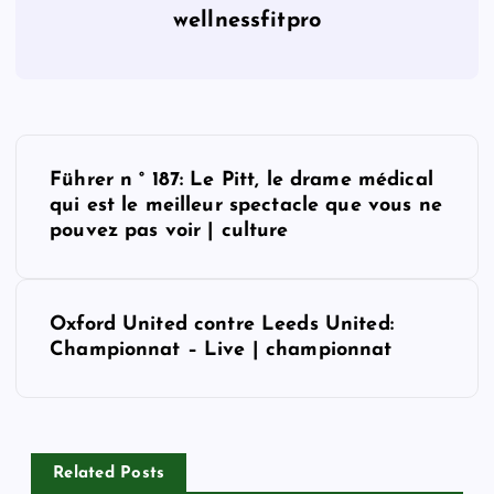
wellnessfitpro
P
Führer n ° 187: Le Pitt, le drame médical
o
qui est le meilleur spectacle que vous ne
pouvez pas voir | culture
s
t
Oxford United contre Leeds United:
Championnat – Live | championnat
n
a
v
Related Posts