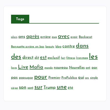
Tags
avec
après
ans
arrière
aux
avoir
Backseat
alors
dans
contre
Banquette arrière en bas
beauty
blog
les
des
est
direct
dit
exclusif
fitness
Ironmag
fait
Live
Mafia
nouveau
Nouvelles
par
ont
liens
monde
pour
qui
pas
popsugar
Premier
ProPublica
ses
single
sur
une
son
Trump
été
sont
siège