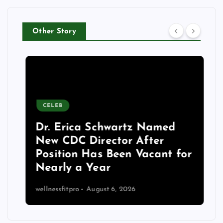
Other Story
CELEB
Dr. Erica Schwartz Named
New CDC Director After
Position Has Been Vacant for
Nearly a Year
wellnessfitpro
August 6, 2026