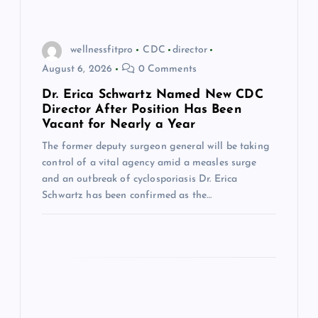
g
wellnessfitpro
CDC
director
a
August 6, 2026
0 Comments
t
Dr. Erica Schwartz Named New CDC
Director After Position Has Been
Vacant for Nearly a Year
i
The former deputy surgeon general will be taking
control of a vital agency amid a measles surge
o
and an outbreak of cyclosporiasis Dr. Erica
Schwartz has been confirmed as the…
n