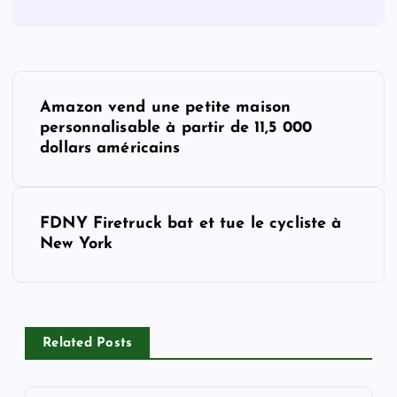
P
Amazon vend une petite maison
o
personnalisable à partir de 11,5 000
dollars américains
s
t
FDNY Firetruck bat et tue le cycliste à
New York
n
a
v
Related Posts
i