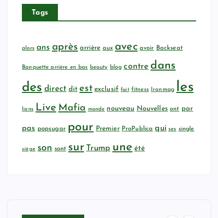
Tags
avec
après
ans
arrière
aux
avoir
Backseat
alors
dans
contre
Banquette arrière en bas
beauty
blog
les
des
est
direct
dit
exclusif
fitness
Ironmag
fait
Live
Mafia
nouveau
Nouvelles
par
ont
liens
monde
pour
qui
pas
popsugar
Premier
ProPublica
ses
single
sur
une
son
Trump
été
sont
siège