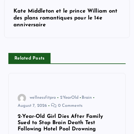
t
Kate Middleton et le prince William ont
des plans romantiques pour le 14e
n
anniversaire
a
v
Related Posts
i
g
a
wellnessfitpro
2YearOld
Brain
August 7, 2026
0 Comments
t
2-Year-Old Girl Dies After Family
Sued to Stop Brain Death Test
i
Following Hotel Pool Drowning