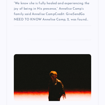
“We know she is fully healed and experiencing the
o
joy of being in His presence,” Annelise Camp’s
family said Annelise CampCredit: GiveSendGo
n
NEED TO KNOW Annelise Camp, 2, was found…