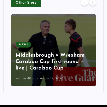
Other Story
NEWS
Middlesbrough v Wrexham:
Carabao Cup first round –
live | Carabao Cup
wellnessfitpro
August 7, 2026