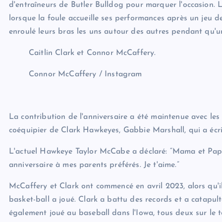
d'entraîneurs de Butler Bulldog pour marquer l'occasion
lorsque la foule accueille ses performances après un jeu de
enroulé leurs bras les uns autour des autres pendant qu'un
Caitlin Clark et Connor McCaffery.
Connor McCaffery / Instagram
La contribution de l'anniversaire a été maintenue avec les 
coéquipier de Clark Hawkeyes, Gabbie Marshall, qui a écr
L'actuel Hawkeye Taylor McCabe a déclaré: “Mama et Papa 
anniversaire à mes parents préférés. Je t'aime.”
McCaffery et Clark ont ​​commencé en avril 2023, alors qu'il
basket-ball a joué. Clark a battu des records et a catapu
également joué au baseball dans l'Iowa, tous deux sur le t