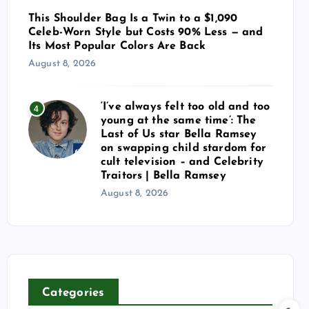
This Shoulder Bag Is a Twin to a $1,090
Celeb-Worn Style but Costs 90% Less — and
Its Most Popular Colors Are Back
August 8, 2026
‘I’ve always felt too old and too
4
young at the same time’: The
Last of Us star Bella Ramsey
on swapping child stardom for
cult television – and Celebrity
Traitors | Bella Ramsey
August 8, 2026
Categories