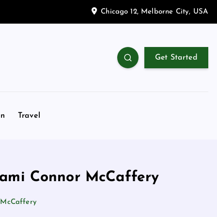
Chicago 12, Melborne City, USA
Get Started
on
Travel
l'ami Connor McCaffery
r McCaffery