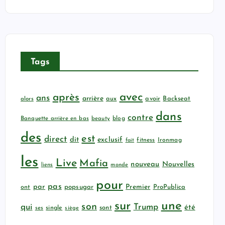
Tags
avec
après
ans
arrière
aux
avoir
Backseat
alors
dans
contre
Banquette arrière en bas
beauty
blog
des
est
direct
dit
exclusif
fitness
Ironmag
fait
les
Live
Mafia
nouveau
Nouvelles
liens
monde
pour
pas
par
popsugar
Premier
ProPublica
ont
sur
une
son
qui
Trump
été
sont
ses
single
siège