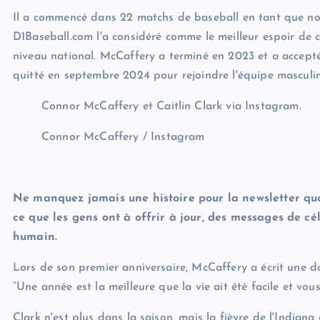
Il a commencé dans 22 matchs de baseball en tant que n
D1Baseball.com l'a considéré comme le meilleur espoir de c
niveau national. McCaffery a terminé en 2023 et a accepté
quitté en septembre 2024 pour rejoindre l'équipe masculin
Connor McCaffery et Caitlin Clark via Instagram.
Connor McCaffery / Instagram
Ne manquez jamais une histoire pour la newsletter quo
ce que les gens ont à offrir à jour, des messages de cé
humain.
Lors de son premier anniversaire, McCaffery a écrit une do
“Une année est la meilleure que la vie ait été facile et vou
Clark n'est plus dans la saison, mais la fièvre de l'India