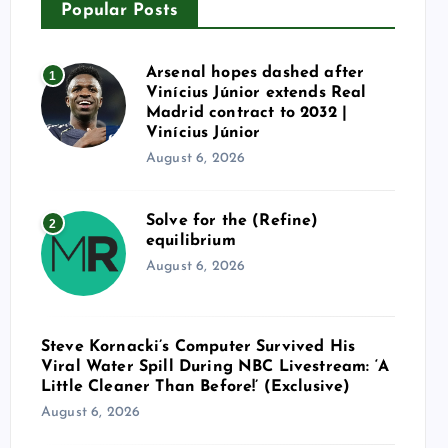
Popular Posts
Arsenal hopes dashed after
1
Vinícius Júnior extends Real
Madrid contract to 2032 |
Vinícius Júnior
August 6, 2026
Solve for the (Refine)
2
equilibrium
August 6, 2026
Steve Kornacki’s Computer Survived His
Viral Water Spill During NBC Livestream: ‘A
Little Cleaner Than Before!’ (Exclusive)
August 6, 2026