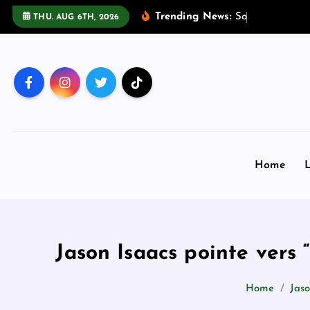
S
Trending News:
S
o
l
v
e
f
o
r
THU. AUG 6TH, 2026
k
i
p
t
o
c
o
n
Home
L
t
e
n
t
Jason Isaacs pointe vers 
Home
Jaso