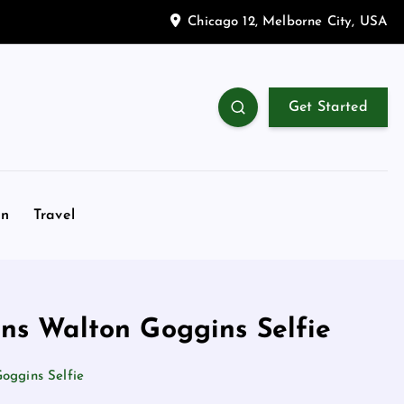
Chicago 12, Melborne City, USA
Get Started
on
Travel
dans Walton Goggins Selfie
Goggins Selfie