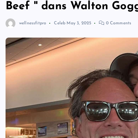
Beef '' dans Walton Gogg
wellnessfitpro
Celeb
May 3, 2025
0 Comments