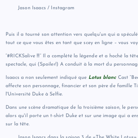
Jason Isaacs / Instagram
Puis il a tourné son attention vers quelqu'un qui a spéculé
tout ce que vous êtes en tant que scey en ligne – vous voy
“#RICKSalive !!!” Il a complété la légende et a hoché la tê
spectacle, qui (Spoiler!) A conduit à la mort du personna
Isaacs a non seulement indiqué que
Lotus blanc
Cast “Be
affecte son personnage, financier et son père de famille 
l'Université Duke à Selfie.
Dans une scène dramatique de la troisième saison, le per
alors qu'il porte un t-shirt Duke et sur une image qui a e
sur la tête.
Jason Isaacs dans la saison 3 de «The White Lotus».