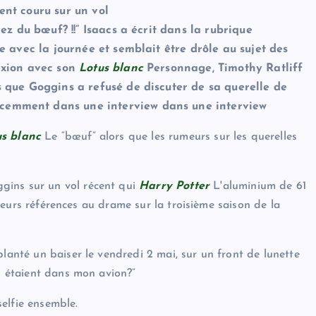
ent couru sur un vol
ez du bœuf? !!” Isaacs a écrit dans la rubrique
e avec la journée et semblait être drôle au sujet des
exion avec son
Lotus blanc
Personnage, Timothy Ratliff
s que Goggins a refusé de discuter de sa querelle de
emment dans une interview dans une interview
us blanc
Le “bœuf” alors que les rumeurs sur les querelles
ins sur un vol récent qui
Harry Potter
L'aluminium de 61
usieurs références au drame sur la troisième saison de la
planté un baiser le vendredi 2 mai, sur un front de lunette
ui étaient dans mon avion?”
elfie ensemble.