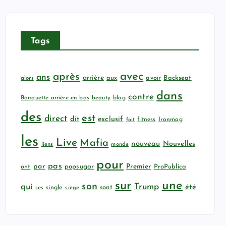
Tags
avec
après
ans
arrière
aux
avoir
Backseat
alors
dans
contre
Banquette arrière en bas
beauty
blog
des
est
direct
dit
exclusif
fitness
Ironmag
fait
les
Live
Mafia
nouveau
Nouvelles
liens
monde
pour
pas
par
popsugar
Premier
ProPublica
ont
sur
une
son
qui
Trump
été
sont
ses
single
siège