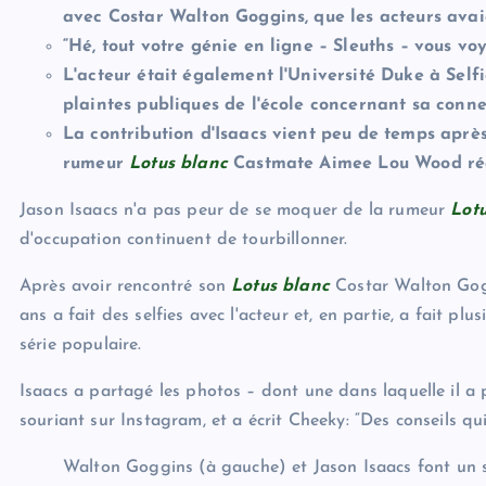
avec Costar Walton Goggins, que les acteurs avai
“Hé, tout votre génie en ligne – Sleuths – vous voy
L'acteur était également l'Université Duke à Selfi
plaintes publiques de l'école concernant sa conn
La contribution d'Isaacs vient peu de temps aprè
rumeur
Lotus blanc
Castmate Aimee Lou Wood réc
Jason Isaacs n'a pas peur de se moquer de la rumeur
Lot
d'occupation continuent de tourbillonner.
Après avoir rencontré son
Lotus blanc
Costar Walton Gogg
ans a fait des selfies avec l'acteur et, en partie, a fait pl
série populaire.
Isaacs a partagé les photos – dont une dans laquelle il a 
souriant sur Instagram, et a écrit Cheeky: “Des conseils q
Walton Goggins (à gauche) et Jason Isaacs font un s