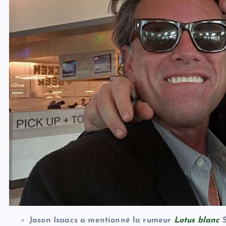
Jason Isaacs a mentionné la rumeur
Lotus blanc
S