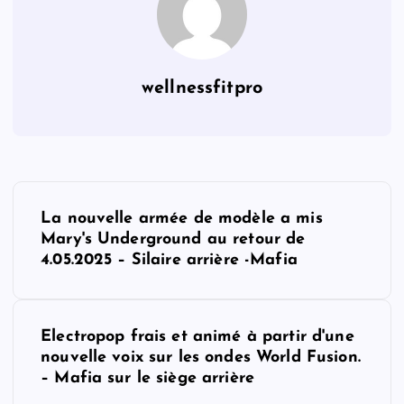
wellnessfitpro
P
La nouvelle armée de modèle a mis
o
Mary's Underground au retour de
4.05.2025 – Silaire arrière -Mafia
s
t
Electropop frais et animé à partir d'une
nouvelle voix sur les ondes World Fusion.
n
– Mafia sur le siège arrière