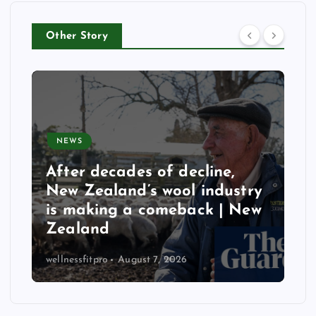
Other Story
NEWS
After decades of decline,
New Zealand’s wool industry
is making a comeback | New
Zealand
wellnessfitpro
August 7, 2026