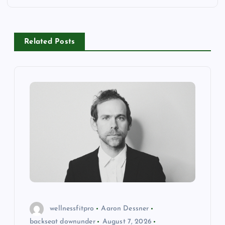
a
v
Related Posts
i
g
a
t
i
o
n
wellnessfitpro
Aaron Dessner
backseat downunder
August 7, 2026