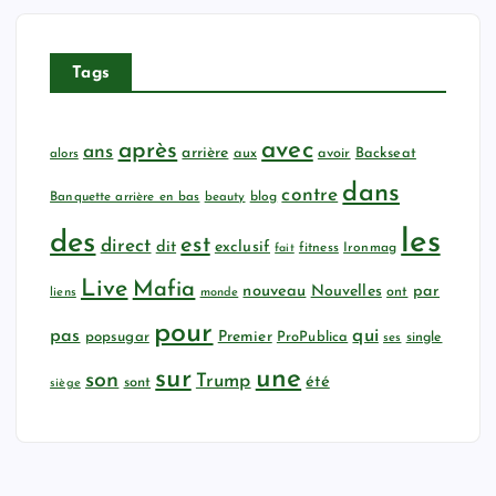
Tags
avec
après
ans
arrière
aux
avoir
Backseat
alors
dans
contre
Banquette arrière en bas
beauty
blog
les
des
est
direct
dit
exclusif
fitness
Ironmag
fait
Live
Mafia
nouveau
Nouvelles
par
ont
liens
monde
pour
qui
pas
popsugar
Premier
ProPublica
ses
single
sur
une
son
Trump
été
sont
siège