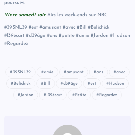
poursuivi.
Vivre samedi soir
Airs les week-ends sur NBC.
#39SNL39 #est #amusant #avec #Bill #Belichick
#l39écart #d39âge #ans #petite #amie #Jordon #Hudson
#Regardez
39SNL39
amie
amusant
ans
avec
Belichick
Bill
d39âge
est
Hudson
Jordon
l39écart
Petite
Regardez