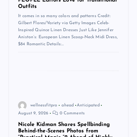
PEOPLE Editors Love for Transitional
i
Outfits
It comes in so many colors and patterns Credit:
o
Gilbert Flores/Variety via Getty Images Celeb-
Inspired Quince Linen Dresses Just Like Jennifer
n
Aniston’s: European Linen Scoop-Neck Midi Dress,
$84 Romantic Details:…
wellnessfitpro
ahead
Anticipated
August 9, 2026
0 Comments
Nicole Kidman Shares Spellbinding
Behind-the-Scenes Photos from