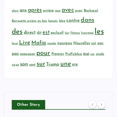
avec
après
ans
arrière
aux
avoir
Backseat
alors
dans
contre
Banquette arrière en bas
beauty
blog
les
des
est
direct
dit
exclusif
fitness
Ironmag
fait
Live
Mafia
nouveau
Nouvelles
par
ont
liens
monde
pour
qui
pas
popsugar
Premier
ProPublica
ses
single
sur
une
son
Trump
été
sont
siège
Other Story