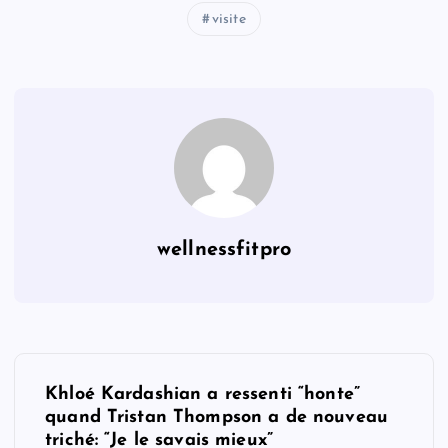
visite
wellnessfitpro
P
Khloé Kardashian a ressenti “honte”
o
quand Tristan Thompson a de nouveau
triché: “Je le savais mieux”