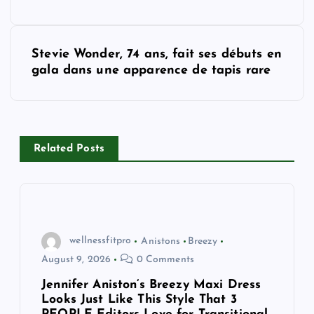
s
t
Stevie Wonder, 74 ans, fait ses débuts en
gala dans une apparence de tapis rare
n
a
v
Related Posts
i
g
wellnessfitpro
Anistons
Breezy
a
August 9, 2026
0 Comments
t
Jennifer Aniston’s Breezy Maxi Dress
Looks Just Like This Style That 3