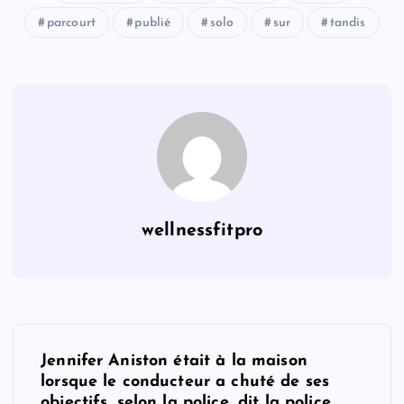
parcourt
publié
solo
sur
tandis
wellnessfitpro
P
Jennifer Aniston était à la maison
o
lorsque le conducteur a chuté de ses
objectifs, selon la police, dit la police