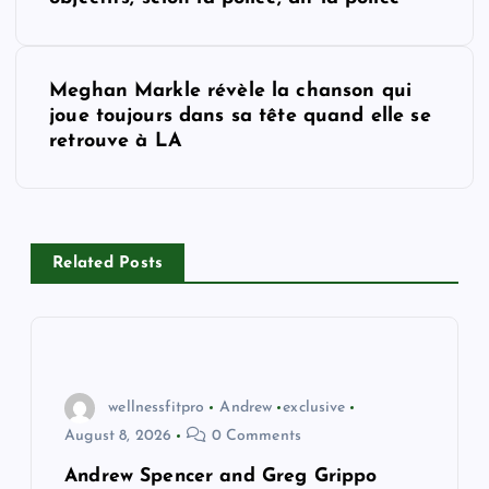
s
t
Meghan Markle révèle la chanson qui
joue toujours dans sa tête quand elle se
n
retrouve à LA
a
v
Related Posts
i
g
a
wellnessfitpro
Andrew
exclusive
August 8, 2026
0 Comments
t
Andrew Spencer and Greg Grippo