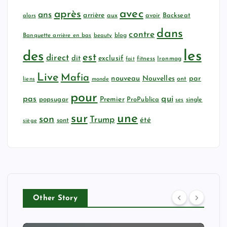
avec
après
ans
arrière
aux
avoir
Backseat
alors
dans
contre
Banquette arrière en bas
beauty
blog
les
des
est
direct
dit
exclusif
fitness
Ironmag
fait
Live
Mafia
nouveau
Nouvelles
par
ont
liens
monde
pour
qui
pas
popsugar
Premier
ProPublica
ses
single
sur
une
son
Trump
été
sont
siège
Other Story