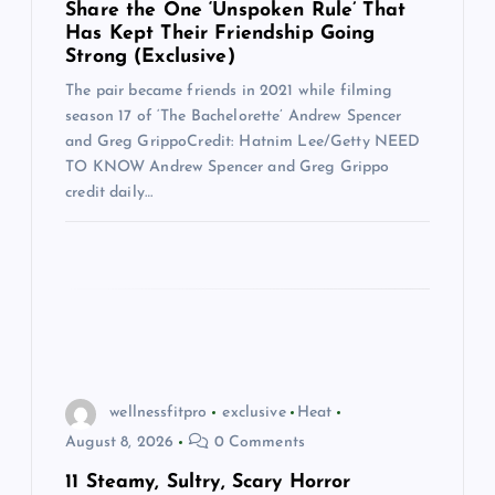
Share the One ‘Unspoken Rule’ That
i
Has Kept Their Friendship Going
Strong (Exclusive)
o
The pair became friends in 2021 while filming
season 17 of ‘The Bachelorette’ Andrew Spencer
n
and Greg GrippoCredit: Hatnim Lee/Getty NEED
TO KNOW Andrew Spencer and Greg Grippo
credit daily…
wellnessfitpro
exclusive
Heat
August 8, 2026
0 Comments
11 Steamy, Sultry, Scary Horror