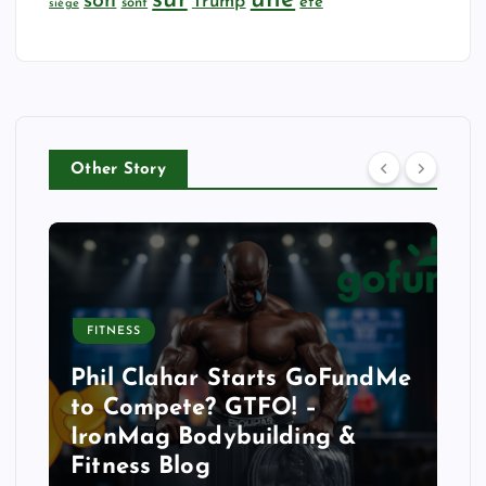
son
Trump
été
sont
siège
Other Story
FITNESS
Phil Clahar Starts GoFundMe
to Compete? GTFO! –
IronMag Bodybuilding &
Fitness Blog