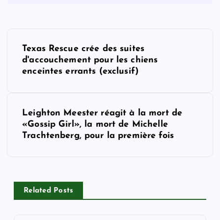
P
Texas Rescue crée des suites
o
d'accouchement pour les chiens
enceintes errants (exclusif)
s
t
Leighton Meester réagit à la mort de
«Gossip Girl», la mort de Michelle
n
Trachtenberg, pour la première fois
a
v
Related Posts
i