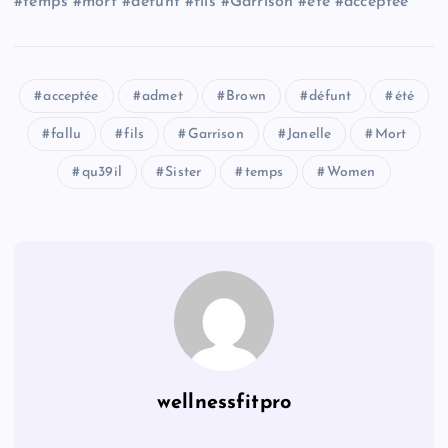
#temps #mort #défunt #fils #Garrison #été #acceptée
acceptée
admet
Brown
défunt
été
fallu
fils
Garrison
Janelle
Mort
qu39il
Sister
temps
Women
wellnessfitpro