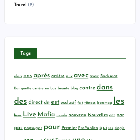
Travel
(9)
Tags
avec
après
ans
arrière
aux
avoir
Backseat
alors
dans
contre
Banquette arrière en bas
beauty
blog
les
des
est
direct
dit
exclusif
fitness
Ironmag
fait
Live
Mafia
nouveau
Nouvelles
par
ont
liens
monde
pour
qui
pas
popsugar
Premier
ProPublica
ses
single
sur
une