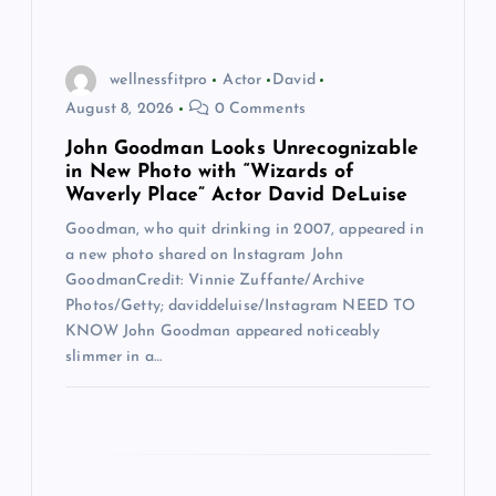
g
a
wellnessfitpro
Actor
David
August 8, 2026
0 Comments
t
John Goodman Looks Unrecognizable
in New Photo with “Wizards of
i
Waverly Place” Actor David DeLuise
Goodman, who quit drinking in 2007, appeared in
o
a new photo shared on Instagram John
GoodmanCredit: Vinnie Zuffante/Archive
n
Photos/Getty; daviddeluise/Instagram NEED TO
KNOW John Goodman appeared noticeably
slimmer in a…