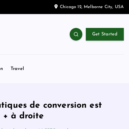
Chicago 12, Melborne City, USA
Get Started
on
Travel
atiques de conversion est
 + à droite