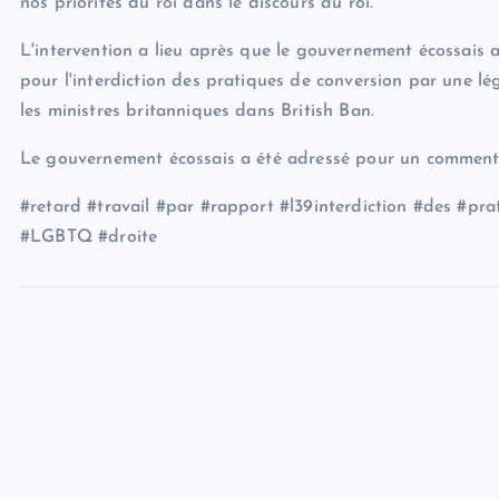
nos priorités du roi dans le discours du roi.”
L'intervention a lieu après que le gouvernement écossais a
pour l'interdiction des pratiques de conversion par une lé
les ministres britanniques dans British Ban.
Le gouvernement écossais a été adressé pour un comment
#retard #travail #par #rapport #l39interdiction #des #pra
#LGBTQ #droite