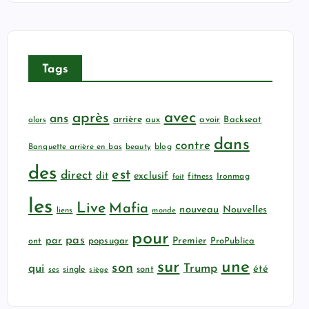
Tags
avec
après
ans
arrière
aux
avoir
Backseat
alors
dans
contre
Banquette arrière en bas
beauty
blog
des
est
direct
dit
exclusif
fitness
Ironmag
fait
les
Live
Mafia
nouveau
Nouvelles
liens
monde
pour
pas
par
popsugar
Premier
ProPublica
ont
sur
une
son
qui
Trump
été
sont
ses
single
siège