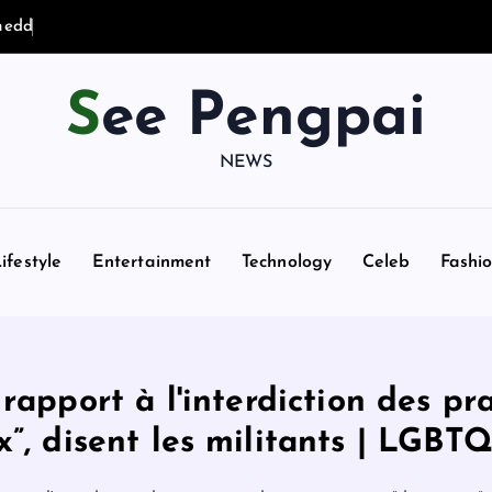
m
e
d
d
l
i
n
g
i
n
See Pengpai
NEWS
ifestyle
Entertainment
Technology
Celeb
Fashi
 rapport à l'interdiction des pr
”, disent les militants | LGBTQ