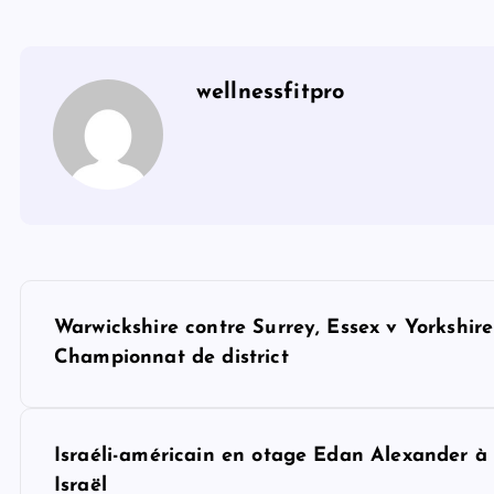
wellnessfitpro
P
Warwickshire contre Surrey, Essex v Yorkshire
o
Championnat de district
s
Israéli-américain en otage Edan Alexander à 
Israël