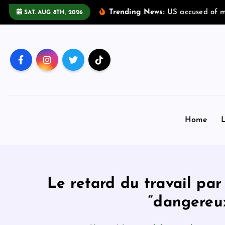
S
Trending News:
U
S
a
c
c
u
s
e
d
o
f
SAT. AUG 8TH, 2026
k
i
p
t
o
c
o
n
Home
L
t
e
n
t
Le retard du travail par
“dangereux