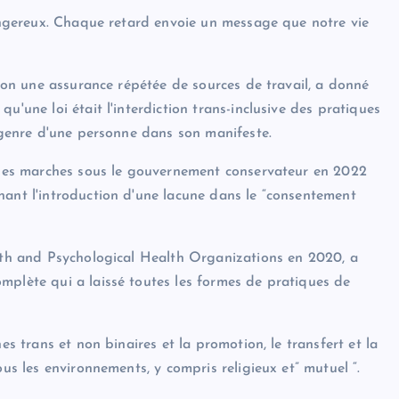
dangereux. Chaque retard envoie un message que notre vie
elon une assurance répétée de sources de travail, a donné
u'une loi était l'interdiction trans-inclusive des pratiques
e genre d'une personne dans son manifeste.
u des marches sous le gouvernement conservateur en 2022
nant l'introduction d'une lacune dans le “consentement
aith and Psychological Health Organizations en 2020, a
mplète qui a laissé toutes les formes de pratiques de
es trans et non binaires et la promotion, le transfert et la
ous les environnements, y compris religieux et” mutuel “.