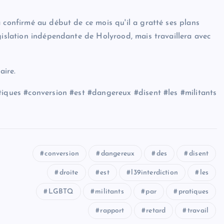
 confirmé au début de ce mois qu'il a gratté ses plans
gislation indépendante de Holyrood, mais travaillera avec
aire.
tiques #conversion #est #dangereux #disent #les #militants
conversion
dangereux
des
disent
droite
est
l39interdiction
les
LGBTQ
militants
par
pratiques
rapport
retard
travail