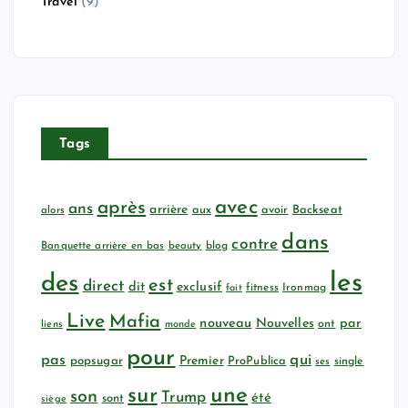
Travel
(9)
Tags
avec
après
ans
arrière
aux
avoir
Backseat
alors
dans
contre
Banquette arrière en bas
beauty
blog
les
des
est
direct
dit
exclusif
fitness
Ironmag
fait
Live
Mafia
nouveau
Nouvelles
par
ont
liens
monde
pour
qui
pas
popsugar
Premier
ProPublica
ses
single
sur
une
son
Trump
été
sont
siège