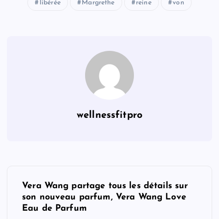
libérée
Margrethe
reine
von
wellnessfitpro
P
Vera Wang partage tous les détails sur
o
son nouveau parfum, Vera Wang Love
Eau de Parfum