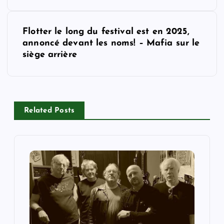
s
t
Flotter le long du festival est en 2025,
annoncé devant les noms! – Mafia sur le
n
siège arrière
a
v
Related Posts
i
g
a
t