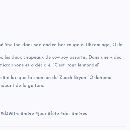
signé Shelton dans son ancien bar rouge à Tiheomingo, Okla.
vec les deux chapeaux de cowboy assortis. Dans une vidéo
microphone et a déclaré: “C'est, tout le monde!”
de côté lorsque la chanson de Zuach Bryan “Oklahoma
jouant de la guitare.
 #d39être #mère #jour #fête #des #mères