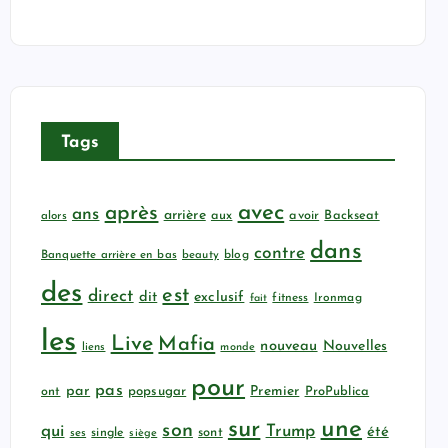
Tags
avec
après
ans
arrière
aux
avoir
Backseat
alors
dans
contre
Banquette arrière en bas
beauty
blog
des
est
direct
dit
exclusif
fitness
Ironmag
fait
les
Live
Mafia
nouveau
Nouvelles
liens
monde
pour
pas
par
popsugar
Premier
ProPublica
ont
sur
une
son
qui
Trump
été
sont
ses
single
siège