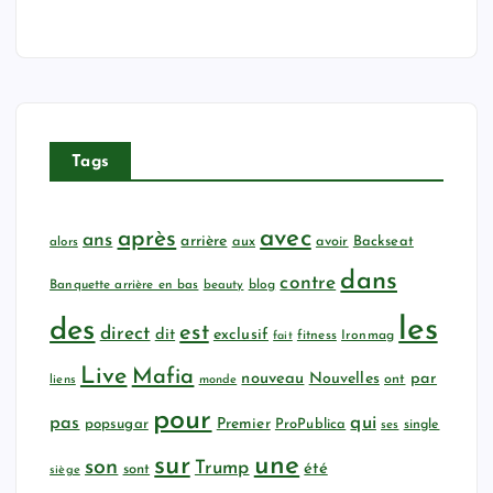
Tags
avec
après
ans
arrière
aux
avoir
Backseat
alors
dans
contre
Banquette arrière en bas
beauty
blog
les
des
est
direct
dit
exclusif
fitness
Ironmag
fait
Live
Mafia
nouveau
Nouvelles
par
ont
liens
monde
pour
qui
pas
popsugar
Premier
ProPublica
ses
single
sur
une
son
Trump
été
sont
siège