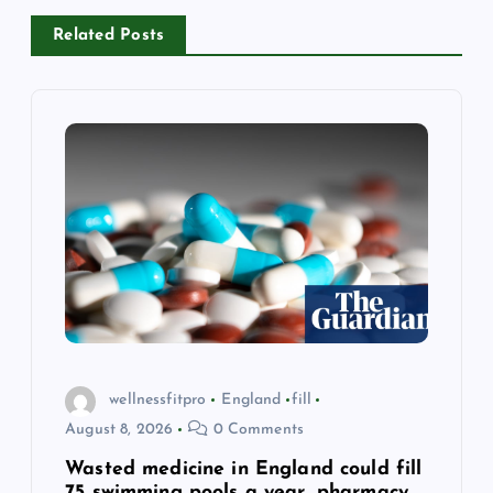
Related Posts
g
a
t
i
o
n
wellnessfitpro
England
fill
August 8, 2026
0 Comments
Wasted medicine in England could fill
75 swimming pools a year, pharmacy