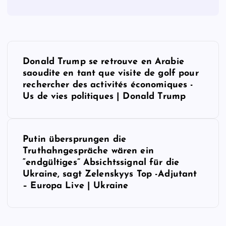
P
Donald Trump se retrouve en Arabie
o
saoudite en tant que visite de golf pour
rechercher des activités économiques -
s
Us de vies politiques | Donald Trump
t
Putin übersprungen die
n
Truthahngespräche wären ein
“endgültiges” Absichtssignal für die
a
Ukraine, sagt Zelenskyys Top -Adjutant
– Europa Live | Ukraine
v
i