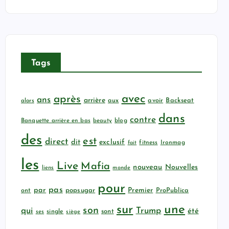
Tags
avec
après
ans
arrière
aux
avoir
Backseat
alors
dans
contre
Banquette arrière en bas
beauty
blog
des
est
direct
dit
exclusif
fitness
Ironmag
fait
les
Live
Mafia
nouveau
Nouvelles
liens
monde
pour
pas
par
popsugar
Premier
ProPublica
ont
sur
une
son
qui
Trump
été
sont
ses
single
siège