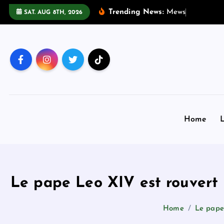
S
Trending News:
M
e
w
s
:
S
t
e
v
e
S
SAT. AUG 8TH, 2026
k
i
p
t
o
c
o
n
Home
L
t
e
n
t
Le pape Leo XIV est rouvert 
Home
Le pape 