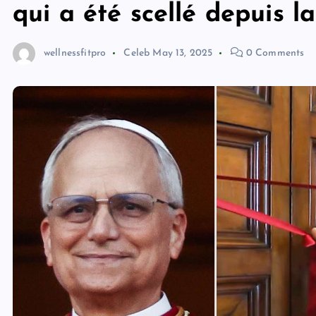
qui a été scellé depuis l
wellnessfitpro
Celeb
May 13, 2025
0 Comments