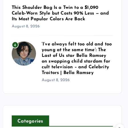
This Shoulder Bag Is a Twin to a $1,090
Celeb-Worn Style but Costs 90% Less — and
Its Most Popular Colors Are Back
August 8, 2026
‘I’ve always felt too old and too
4
young at the same time’: The
Last of Us star Bella Ramsey
on swapping child stardom for
cult television – and Celebrity
Traitors | Bella Ramsey
August 8, 2026
Categories