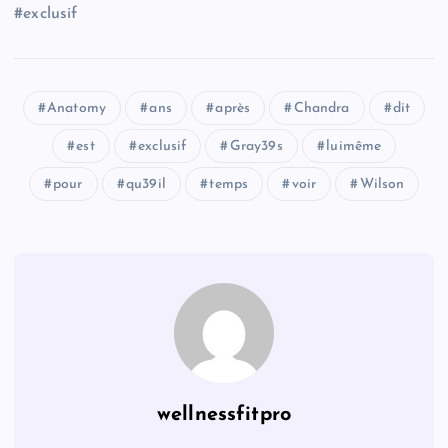
#exclusif
Anatomy
ans
après
Chandra
dit
est
exclusif
Gray39s
luimême
pour
qu39il
temps
voir
Wilson
wellnessfitpro