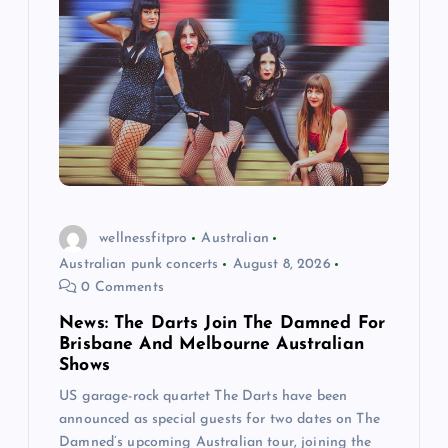
g
a
t
i
o
wellnessfitpro
Australian
Australian punk concerts
August 8, 2026
n
0 Comments
News: The Darts Join The Damned For
Brisbane And Melbourne Australian
Shows
US garage-rock quartet The Darts have been
announced as special guests for two dates on The
Damned’s upcoming Australian tour, joining the