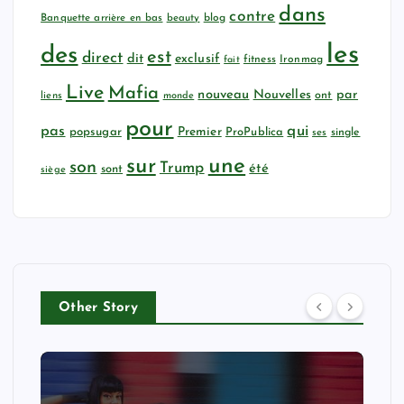
dans
contre
Banquette arrière en bas
beauty
blog
les
des
est
direct
dit
exclusif
fitness
Ironmag
fait
Live
Mafia
nouveau
Nouvelles
par
ont
liens
monde
pour
qui
pas
popsugar
Premier
ProPublica
ses
single
sur
une
son
Trump
été
sont
siège
Other Story