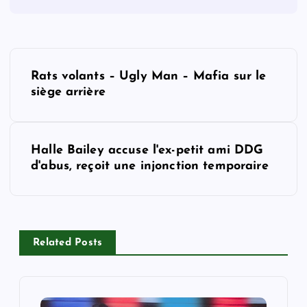
P
Rats volants – Ugly Man – Mafia sur le
o
siège arrière
s
Halle Bailey accuse l'ex-petit ami DDG
t
d'abus, reçoit une injonction temporaire
n
a
Related Posts
v
i