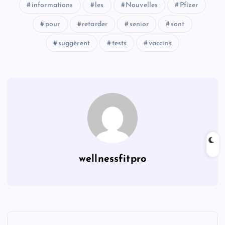
informations
les
Nouvelles
Pfizer
pour
retarder
senior
sont
suggèrent
tests
vaccins
wellnessfitpro
P