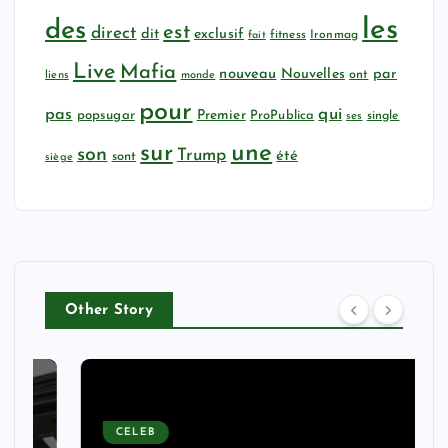
les
des
est
direct
dit
exclusif
fitness
Ironmag
fait
Live
Mafia
nouveau
Nouvelles
par
ont
liens
monde
pour
qui
pas
popsugar
Premier
ProPublica
ses
single
sur
une
son
Trump
été
sont
siège
Other Story
CELEB