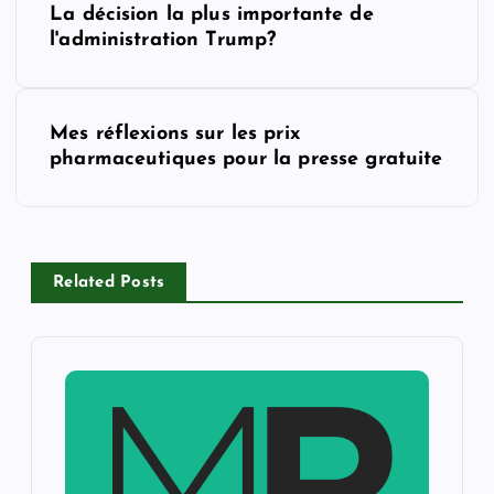
La décision la plus importante de
o
l'administration Trump?
s
Mes réflexions sur les prix
t
pharmaceutiques pour la presse gratuite
n
a
Related Posts
v
i
g
a