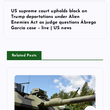
s
US supreme court upholds block on
t
Trump deportations under Alien
Enemies Act as judge questions Ábrego
n
García case – live | US news
a
v
Related Posts
i
g
a
t