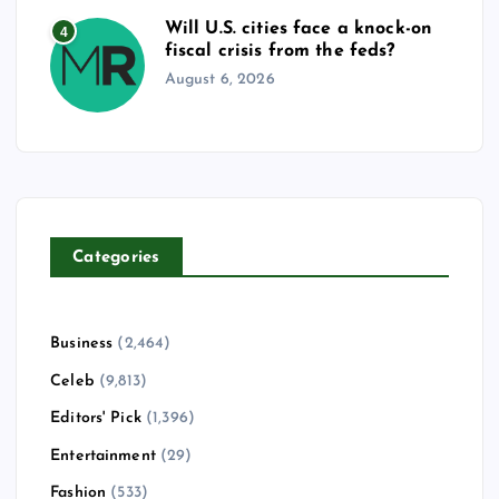
Will U.S. cities face a knock-on
4
fiscal crisis from the feds?
August 6, 2026
Categories
Business
(2,464)
Celeb
(9,813)
Editors' Pick
(1,396)
Entertainment
(29)
Fashion
(533)