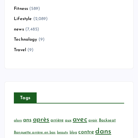
Fitness
(589)
Lifestyle
(2,089)
news
(7,485)
Technology
(9)
Travel
(9)
Tags
avec
après
ans
arrière
aux
avoir
Backseat
alors
dans
contre
Banquette arrière en bas
beauty
blog