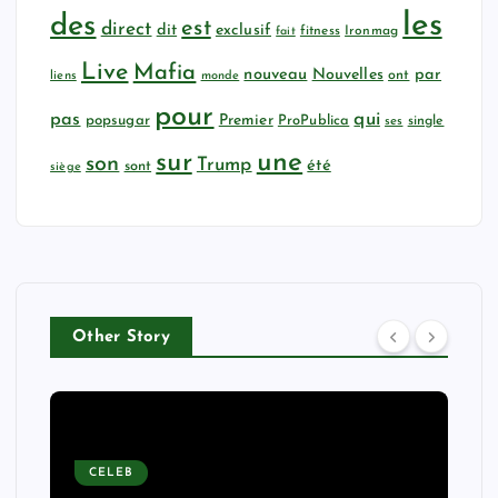
les
des
est
direct
dit
exclusif
fitness
Ironmag
fait
Live
Mafia
nouveau
Nouvelles
par
ont
liens
monde
pour
qui
pas
popsugar
Premier
ProPublica
ses
single
sur
une
son
Trump
été
sont
siège
Other Story
CELEB