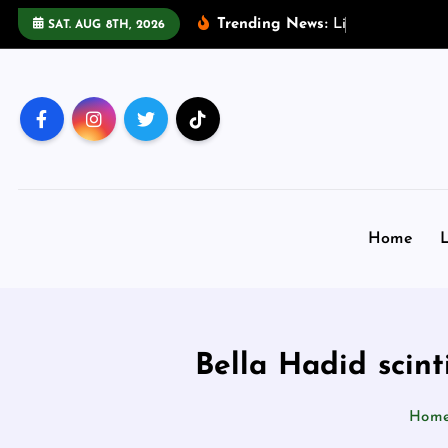
S
Trending News:
L
i
v
e
G
a
l
l
e
r
y
SAT. AUG 8TH, 2026
k
i
p
t
o
c
o
n
Home
L
t
e
n
t
Bella Hadid scint
Hom