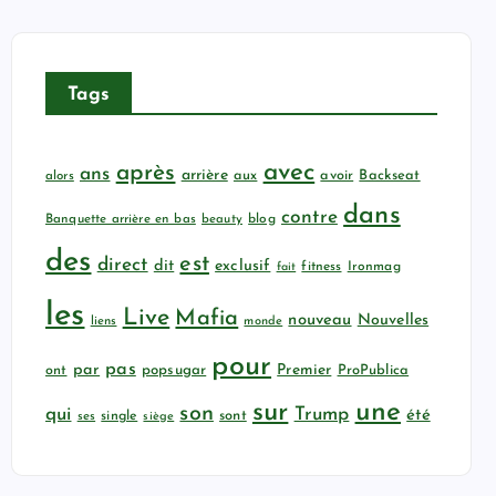
Tags
avec
après
ans
arrière
aux
avoir
Backseat
alors
dans
contre
Banquette arrière en bas
beauty
blog
des
est
direct
dit
exclusif
fitness
Ironmag
fait
les
Live
Mafia
nouveau
Nouvelles
liens
monde
pour
pas
par
popsugar
Premier
ProPublica
ont
sur
une
son
qui
Trump
été
sont
ses
single
siège