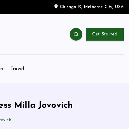
Chicago 12, Melborne City, USA
Get Started
on
Travel
ess Milla Jovovich
vovich