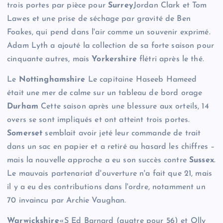
trois portes par pièce pour
Surrey
Jordan Clark et Tom
Lawes et une prise de séchage par gravité de Ben
Foakes, qui pend dans l'air comme un souvenir exprimé.
Adam Lyth a ajouté la collection de sa forte saison pour
cinquante autres, mais
Yorkershire
flétri après le thé.
Le
Nottinghamshire
Le capitaine Haseeb Hameed
était une mer de calme sur un tableau de bord orage
Durham
Cette saison après une blessure aux orteils, 14
overs se sont impliqués et ont atteint trois portes.
Somerset
semblait avoir jeté leur commande de trait
dans un sac en papier et a retiré au hasard les chiffres –
mais la nouvelle approche a eu son succès contre
Sussex
.
Le mauvais partenariat d'ouverture n'a fait que 21, mais
il y a eu des contributions dans l'ordre, notamment un
70 invaincu par Archie Vaughan.
Warwickshire
«S Ed Barnard (quatre pour 56) et Olly