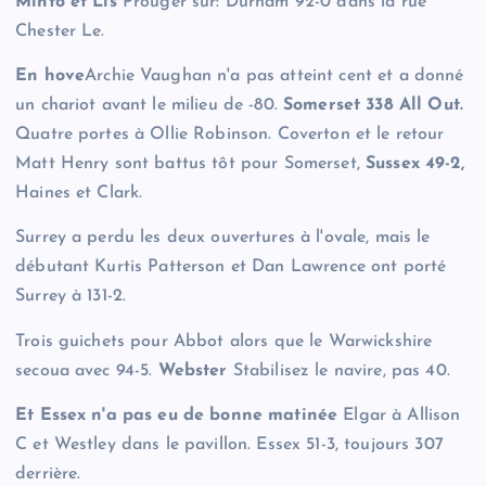
Minto et Lis
Prouger sur: Durham 92-0 dans la rue
Chester Le.
En hove
Archie Vaughan n'a pas atteint cent et a donné
un chariot avant le milieu de -80.
Somerset 338 All Out.
Quatre portes à Ollie Robinson. Coverton et le retour
Matt Henry sont battus tôt pour Somerset,
Sussex 49-2,
Haines et Clark.
Surrey a perdu les deux ouvertures à l'ovale, mais le
débutant Kurtis Patterson et Dan Lawrence ont porté
Surrey à 131-2.
Trois guichets pour Abbot alors que le Warwickshire
secoua avec 94-5.
Webster
Stabilisez le navire, pas 40.
Et Essex n'a pas eu de bonne matinée
Elgar à Allison
C et Westley dans le pavillon. Essex 51-3, toujours 307
derrière.