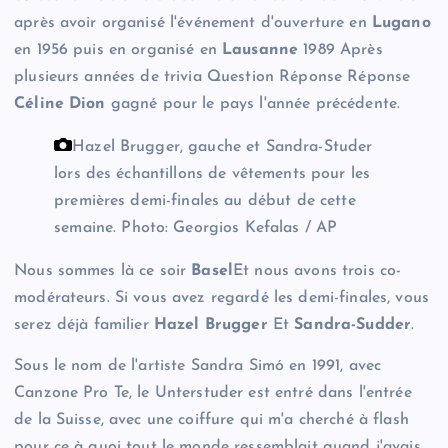
après avoir organisé l'événement d'ouverture en
Lugano
en 1956 puis en organisé en
Lausanne
1989 Après
plusieurs années de trivia Question Réponse Réponse
Céline Dion
gagné pour le pays l'année précédente.
Hazel Brugger, gauche et Sandra-Studer
lors des échantillons de vêtements pour les
premières demi-finales au début de cette
semaine.
Photo: Georgios Kefalas / AP
Nous sommes là ce soir
Basel
Et nous avons trois co-
modérateurs. Si vous avez regardé les demi-finales, vous
serez déjà familier
Hazel Brugger
Et
Sandra-Sudder
.
Sous le nom de l'artiste Sandra Simó en 1991, avec
Canzone Pro Te, le Unterstuder est entré dans l'entrée
de la Suisse, avec une coiffure qui m'a cherché à flash
pour ce à quoi tout le monde ressemblait quand j'avais