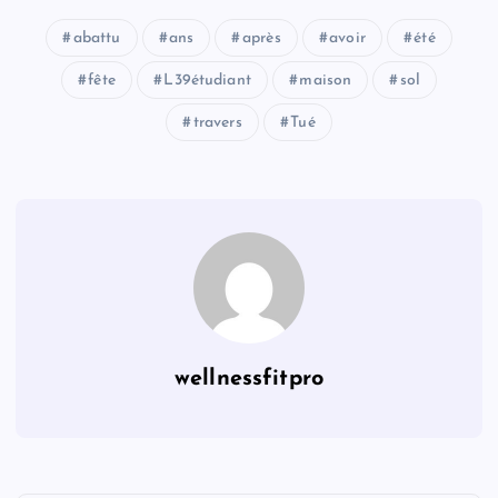
abattu
ans
après
avoir
été
fête
L39étudiant
maison
sol
travers
Tué
wellnessfitpro