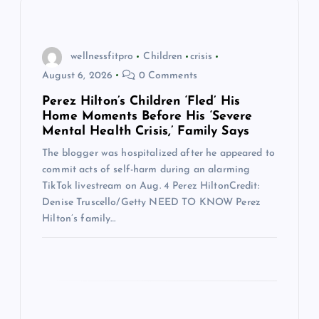
a
t
wellnessfitpro
Children
crisis
i
August 6, 2026
0 Comments
Perez Hilton’s Children ‘Fled’ His
o
Home Moments Before His ‘Severe
Mental Health Crisis,’ Family Says
n
The blogger was hospitalized after he appeared to
commit acts of self-harm during an alarming
TikTok livestream on Aug. 4 Perez HiltonCredit:
Denise Truscello/Getty NEED TO KNOW Perez
Hilton’s family…