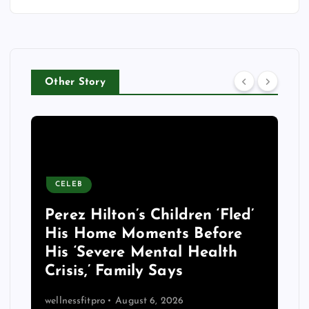
Other Story
NEWS
The Guardian view on mental
health: the new secretary of
state should make it a
priority | Editorial
wellnessfitpro
August 6, 2026