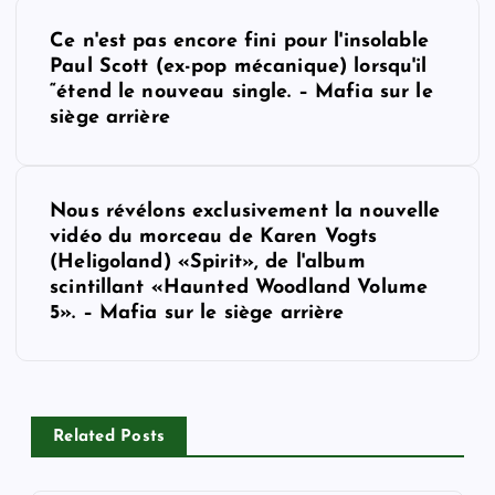
P
Ce n'est pas encore fini pour l'insolable
o
Paul Scott (ex-pop mécanique) lorsqu'il
“étend le nouveau single. – Mafia sur le
s
siège arrière
t
Nous révélons exclusivement la nouvelle
n
vidéo du morceau de Karen Vogts
(Heligoland) «Spirit», de l'album
a
scintillant «Haunted Woodland Volume
5». – Mafia sur le siège arrière
v
i
Related Posts
g