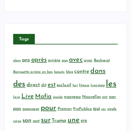
Tags
avec
après
ans
arrière
aux
avoir
Backseat
alors
dans
contre
Banquette arrière en bas
beauty
blog
les
des
est
direct
dit
exclusif
fitness
Ironmag
fait
Live
Mafia
nouveau
Nouvelles
par
ont
liens
monde
pour
qui
pas
popsugar
Premier
ProPublica
ses
single
sur
une
son
Trump
été
sont
siège