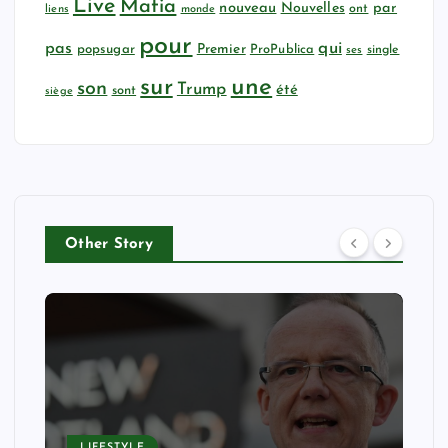
Live
Mafia
nouveau
Nouvelles
par
ont
liens
monde
pour
qui
pas
popsugar
Premier
ProPublica
ses
single
sur
une
son
Trump
été
sont
siège
Other Story
LIFESTYLE