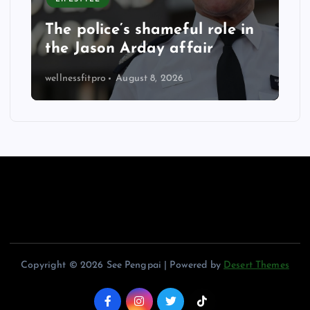
The police’s shameful role in
the Jason Arday affair
wellnessfitpro
August 8, 2026
Copyright © 2026 See Pengpai | Powered by
Desert Themes