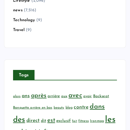
Lifestyle
(2,096)
news
(7,516)
Technology
(9)
Travel
(9)
Tags
avec
après
ans
arrière
aux
avoir
Backseat
alors
dans
contre
Banquette arrière en bas
beauty
blog
les
des
est
direct
dit
exclusif
fitness
Ironmag
fait