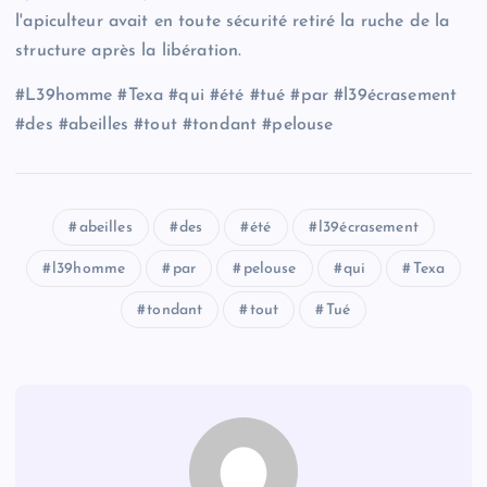
l'apiculteur avait en toute sécurité retiré la ruche de la
structure après la libération.
#L39homme #Texa #qui #été #tué #par #l39écrasement
#des #abeilles #tout #tondant #pelouse
abeilles
des
été
l39écrasement
l39homme
par
pelouse
qui
Texa
tondant
tout
Tué