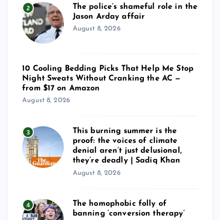
The police’s shameful role in the
2
Jason Arday affair
August 8, 2026
10 Cooling Bedding Picks That Help Me Stop
Night Sweats Without Cranking the AC —
from $17 on Amazon
August 8, 2026
This burning summer is the
3
proof: the voices of climate
denial aren’t just delusional,
they’re deadly | Sadiq Khan
August 8, 2026
The homophobic folly of
4
banning ‘conversion therapy’