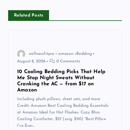
v
Related Posts
i
g
a
wellnessfitpro
amazon
Bedding
August 8, 2026
0 Comments
t
10 Cooling Bedding Picks That Help
Me Stop Night Sweats Without
i
Cranking the AC — from $17 on
Amazon
o
Including plush pillows, sheet sets, and more
Credit: Amazon Best Cooling Bedding Essentials
n
at Amazon Ideal for Hot Flashes: Cozy Bliss
Cooling Comforter, $57 (orig. $90) “Best Pillow
I’ve Ever…