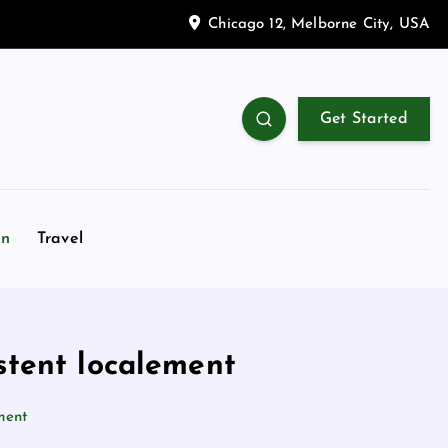
Chicago 12, Melborne City, USA
Get Started
on
Travel
stent localement
ment