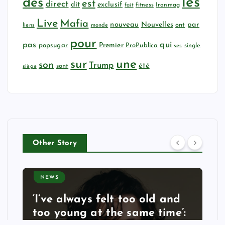
les
des
est
direct
dit
exclusif
fitness
Ironmag
fait
Live
Mafia
nouveau
Nouvelles
par
ont
liens
monde
pour
qui
pas
popsugar
Premier
ProPublica
ses
single
sur
une
son
Trump
été
sont
siège
Other Story
NEWS
‘I’ve always felt too old and
too young at the same time’: