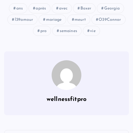
ans
après
avec
Boxer
Georgia
l39amour
mariage
meurt
O39Connor
pro
semaines
vie
wellnessfitpro