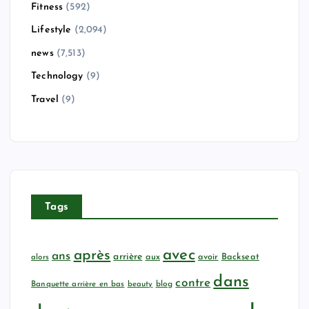
Fitness
(592)
Lifestyle
(2,094)
news
(7,513)
Technology
(9)
Travel
(9)
Tags
avec
après
ans
arrière
aux
avoir
Backseat
alors
dans
contre
Banquette arrière en bas
beauty
blog