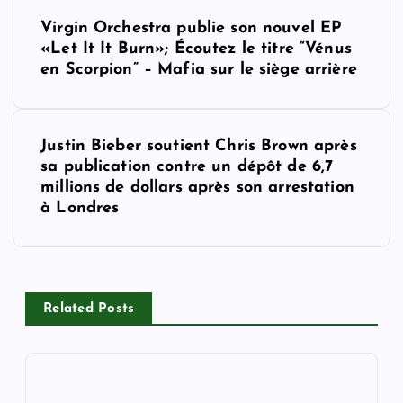
P
Virgin Orchestra publie son nouvel EP
o
«Let It It Burn»; Écoutez le titre “Vénus
en Scorpion” – Mafia sur le siège arrière
s
t
Justin Bieber soutient Chris Brown après
sa publication contre un dépôt de 6,7
n
millions de dollars après son arrestation
à Londres
a
v
i
Related Posts
g