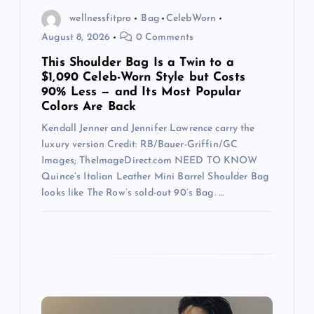
a
wellnessfitpro
Bag
CelebWorn
t
August 8, 2026
0 Comments
This Shoulder Bag Is a Twin to a
i
$1,090 Celeb-Worn Style but Costs
90% Less — and Its Most Popular
o
Colors Are Back
Kendall Jenner and Jennifer Lawrence carry the
n
luxury version Credit: RB/Bauer-Griffin/GC
Images; TheImageDirect.com NEED TO KNOW
Quince’s Italian Leather Mini Barrel Shoulder Bag
looks like The Row’s sold-out 90’s Bag. …