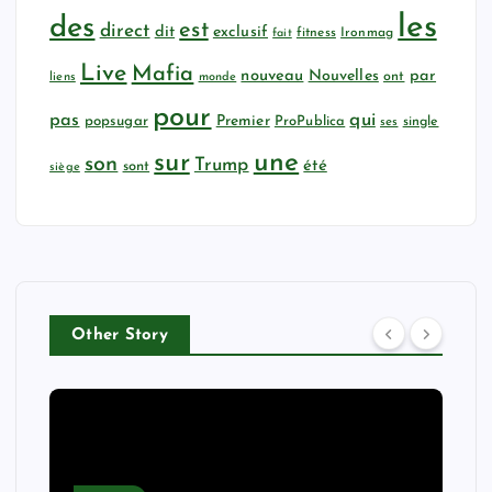
les
des
est
direct
dit
exclusif
fitness
Ironmag
fait
Live
Mafia
nouveau
Nouvelles
par
ont
liens
monde
pour
qui
pas
popsugar
Premier
ProPublica
ses
single
sur
une
son
Trump
été
sont
siège
Other Story