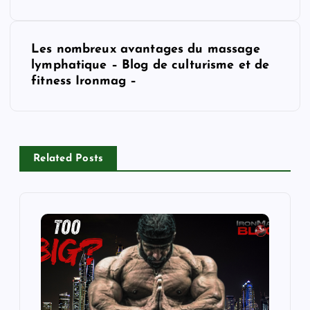
s
t
Les nombreux avantages du massage
lymphatique – Blog de culturisme et de
n
fitness Ironmag –
a
v
Related Posts
i
g
a
t