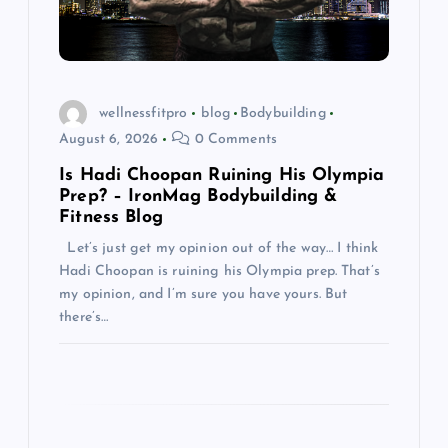
i
o
n
wellnessfitpro
blog
Bodybuilding
August 6, 2026
0 Comments
Is Hadi Choopan Ruining His Olympia
Prep? – IronMag Bodybuilding &
Fitness Blog
Let’s just get my opinion out of the way… I think
Hadi Choopan is ruining his Olympia prep. That’s
my opinion, and I’m sure you have yours. But
there’s…