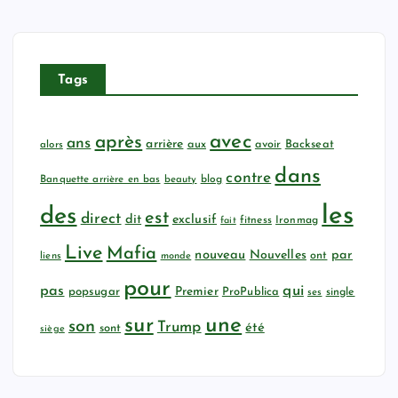
Tags
avec
après
ans
arrière
aux
avoir
Backseat
alors
dans
contre
Banquette arrière en bas
beauty
blog
les
des
est
direct
dit
exclusif
fitness
Ironmag
fait
Live
Mafia
nouveau
Nouvelles
par
ont
liens
monde
pour
qui
pas
popsugar
Premier
ProPublica
ses
single
sur
une
son
Trump
été
sont
siège