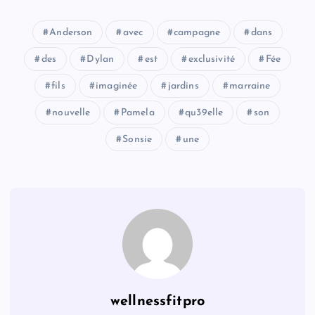
Anderson
avec
campagne
dans
des
Dylan
est
exclusivité
Fée
fils
imaginée
jardins
marraine
nouvelle
Pamela
qu39elle
son
Sonsie
une
wellnessfitpro