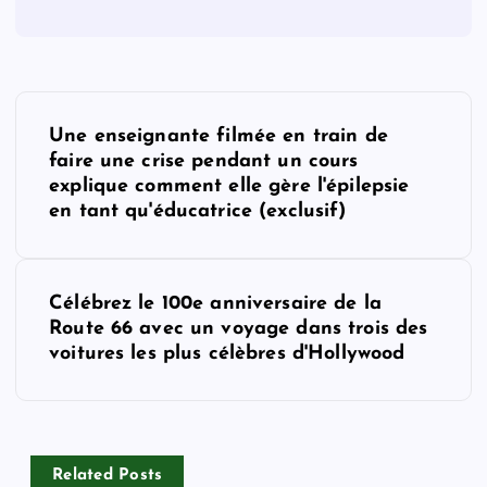
P
Une enseignante filmée en train de
o
faire une crise pendant un cours
explique comment elle gère l'épilepsie
s
en tant qu'éducatrice (exclusif)
t
Célébrez le 100e anniversaire de la
n
Route 66 avec un voyage dans trois des
voitures les plus célèbres d'Hollywood
a
v
Related Posts