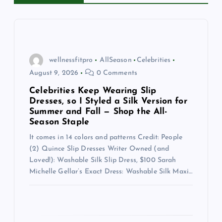
i
g
a
wellnessfitpro
AllSeason
Celebrities
t
August 9, 2026
0 Comments
Celebrities Keep Wearing Slip
i
Dresses, so I Styled a Silk Version for
Summer and Fall — Shop the All-
o
Season Staple
It comes in 14 colors and patterns Credit: People
n
(2) Quince Slip Dresses Writer Owned (and
Loved!): Washable Silk Slip Dress, $100 Sarah
Michelle Gellar’s Exact Dress: Washable Silk Maxi…