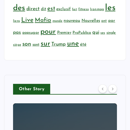
les
des
est
direct
dit
exclusif
fitness
Ironmag
fait
Live
Mafia
nouveau
Nouvelles
par
ont
liens
monde
pour
qui
pas
popsugar
Premier
ProPublica
ses
single
sur
une
son
Trump
été
sont
siège
Other Story