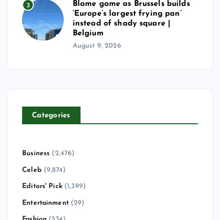
n
Blame game as Brussels builds
3
‘Europe’s largest frying pan’
instead of shady square |
Belgium
August 9, 2026
Categories
Business
(2,476)
Celeb
(9,874)
Editors' Pick
(1,399)
Entertainment
(29)
Fashion
(534)