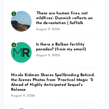
p
‘These are human fires, not
1
a
wildfires’: Dunwich reflects on
the devastation | Suffolk
g
August 9, 2026
i
Is there a Balkan fertility
2
paradox? (from my email)
n
August 9, 2026
a
t
Nicole Kidman Shares Spellbinding Behind-
the-Scenes Photos from “Practical Magic ”2
Ahead of Highly Anticipated Sequel’s
i
Release
August 9, 2026
o