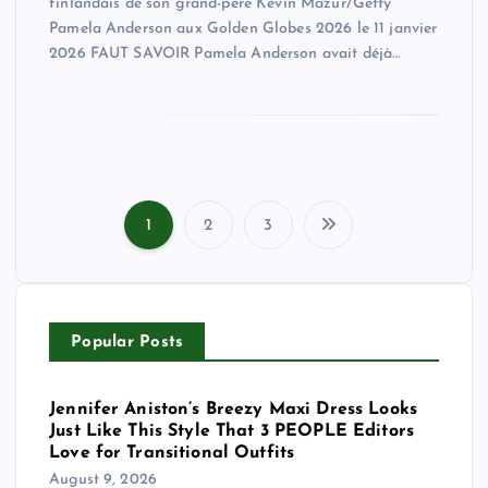
finlandais de son grand-père Kévin Mazur/Getty
Pamela Anderson aux Golden Globes 2026 le 11 janvier
2026 FAUT SAVOIR Pamela Anderson avait déjà…
1
2
3
P
o
Popular Posts
s
t
Jennifer Aniston’s Breezy Maxi Dress Looks
Just Like This Style That 3 PEOPLE Editors
s
Love for Transitional Outfits
August 9, 2026