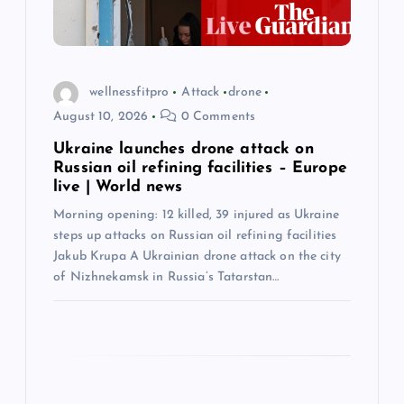
n
wellnessfitpro
Attack
drone
August 10, 2026
0 Comments
Ukraine launches drone attack on
Russian oil refining facilities – Europe
live | World news
Morning opening: 12 killed, 39 injured as Ukraine
steps up attacks on Russian oil refining facilities
Jakub Krupa A Ukrainian drone attack on the city
of Nizhnekamsk in Russia’s Tatarstan…