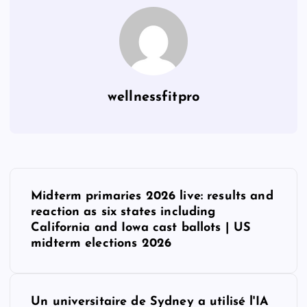
wellnessfitpro
P
Midterm primaries 2026 live: results and
o
reaction as six states including
California and Iowa cast ballots | US
s
midterm elections 2026
t
Un universitaire de Sydney a utilisé l'IA