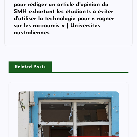
n
pour rédiger un article d'opinion du
SMH exhortant les étudiants à éviter
a
d'utiliser la technologie pour « rogner
sur les raccourcis » | Universités
v
australiennes
i
g
Related Posts
a
t
i
o