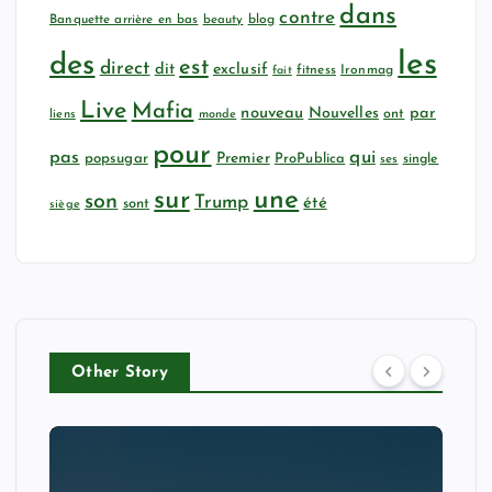
dans
contre
Banquette arrière en bas
beauty
blog
les
des
est
direct
dit
exclusif
fitness
Ironmag
fait
Live
Mafia
nouveau
Nouvelles
par
ont
liens
monde
pour
qui
pas
popsugar
Premier
ProPublica
ses
single
sur
une
son
Trump
été
sont
siège
Other Story