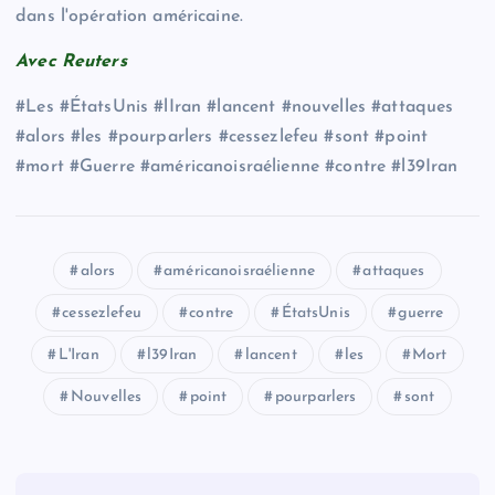
dans l'opération américaine.
Avec Reuters
#Les #ÉtatsUnis #lIran #lancent #nouvelles #attaques
#alors #les #pourparlers #cessezlefeu #sont #point
#mort #Guerre #américanoisraélienne #contre #l39Iran
alors
américanoisraélienne
attaques
cessezlefeu
contre
ÉtatsUnis
guerre
L'Iran
l39Iran
lancent
les
Mort
Nouvelles
point
pourparlers
sont