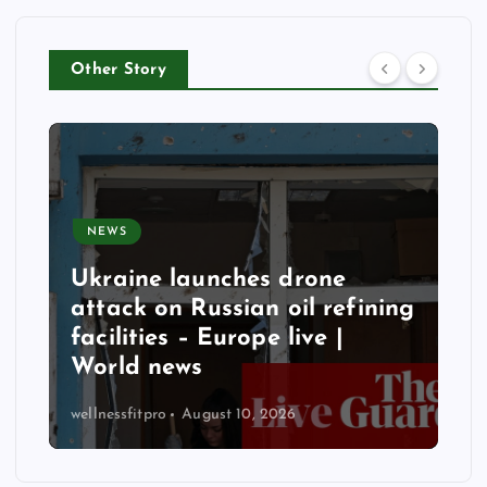
Other Story
NEWS
Ukraine launches drone
attack on Russian oil refining
facilities – Europe live |
World news
wellnessfitpro
August 10, 2026