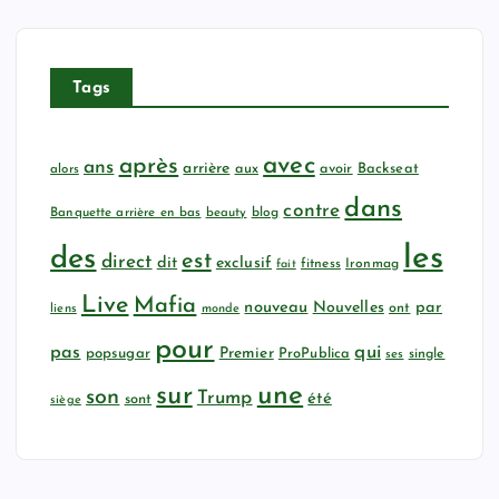
Tags
avec
après
ans
arrière
aux
avoir
Backseat
alors
dans
contre
Banquette arrière en bas
beauty
blog
les
des
est
direct
dit
exclusif
fitness
Ironmag
fait
Live
Mafia
nouveau
Nouvelles
par
ont
liens
monde
pour
qui
pas
popsugar
Premier
ProPublica
ses
single
sur
une
son
Trump
été
sont
siège