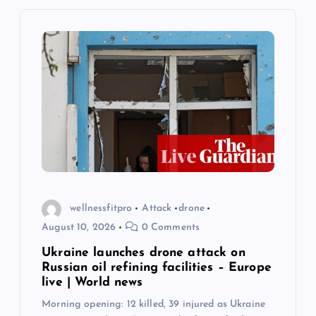
g
a
t
i
o
n
wellnessfitpro
Attack
drone
August 10, 2026
0 Comments
Ukraine launches drone attack on
Russian oil refining facilities – Europe
live | World news
Morning opening: 12 killed, 39 injured as Ukraine