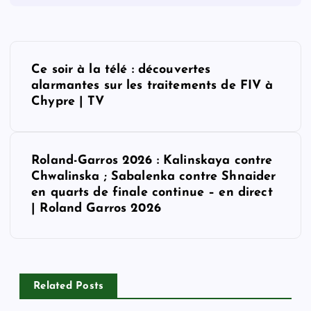
P
Ce soir à la télé : découvertes
o
alarmantes sur les traitements de FIV à
Chypre | TV
s
t
Roland-Garros 2026 : Kalinskaya contre
Chwalinska ; Sabalenka contre Shnaider
n
en quarts de finale continue – en direct
| Roland Garros 2026
a
v
i
Related Posts