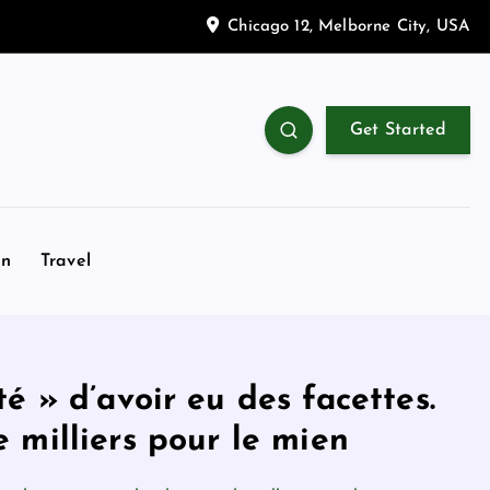
Chicago 12, Melborne City, USA
Get Started
on
Travel
é » d’avoir eu des facettes.
 milliers pour le mien