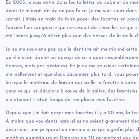
En 2005, je suis entré dans les toilettes du cabinet de mon d
dentiste m'avait dit de ne pas faire. Je me suis souri dans 
restait. J'étais en train de faire poser des facettes en p
l'ancien lien composite qui ne cessait de s'écailler, ce qui 
été limées jusqu'à n'être plus que des bosses de la taille d'u
Je ne me souviens pas que le dentiste ait mentionné cette
qu'elle m'ait donné un aperçu de ce à quoi ressembleraient 
bonnes, mais pas géniales). Et je ne me souviens certainem
éternellement et que deux décennies plus tard, vous pourri
lorsque le matériau de liaison qui scelle la facette à votre
gencive qui se décolore à cause de la salive, des bactéries 
maintenant il était temps de remplacer mes facettes.
Depuis que j'ai fait poser mes facettes il y a 20 ans, la tec
À moins que vos dents naturelles ne soient gravement déc
désormais une préparation minimale, ce qui signifie plus d
modèles numériques et l’impression 3D permettent aux den