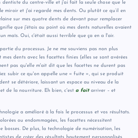
entiste du centre-ville et j'ai fait la seule chose que le
le miroir et j'ai regardé mes dents. Ou plutôt ce qu’il en
orcelaine sur mes quatre dents de devant pour remplacer
signifie que j'étais au point où mes dents naturelles avaient
n maïs. Oui, c'était aussi terrible que ça en a l'air.
 partie du processus. Je ne me souviens pas non plus
mes dents avec les facettes finies (elles se sont avérées
ent pas qu'elle m'ait dit que les facettes ne durent pas
ez subir ce qu'on appelle une « fuite », qui se produit
 dent se détériore, laissant un espace au niveau de la
et de la nourriture. Eh bien, c'est
a fait
arriver – et
hnologie a amélioré à la fois le processus et vos résultats.
olorées ou endommagées, les facettes nécessitent
e bosses. De plus, la technologie de numérisation, les
tistes de créer des résultats hautement personnalisés