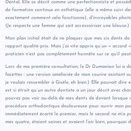
Dental. Elle se décrit comme une perfectionniste et possè
de formation continue en esthétique (elle a même suivi d
exactement comment cela fonctionne), d'incroyables photo
(Je respecte une femme qui sait accessoiriser une blouse.)
Mon plan initial était de ne plaquer que mes six dents de d
rapport qualité-prix. Mais j’ai vite appris qu’un « accord »
praticien n’est pas complètement honnête sur ce qu’il peut
Lors de ma première consultation, le Dr Dumanian lui a d
facettes : une version améliorée de mon sourire existant o
je voulais ressembler à Gisèle, eh bien.) Elle pouvait dire
est si étroit qu’un autre dentiste a un jour décrit avec 
pouvez pas voir au-delà de mes dents de devant lorsque vo
procédure orthodontique douloureuse pour ouvrir mon palai
immédiatement écarté le premier, mais le second ne m'a p
mes quatre, étaient saines et avaient l’air bien, pourquoi d