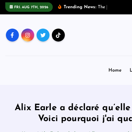
S
Trending News:
T
h
e
U
n
d
e
r
FRI. AUG 7TH, 2026
k
i
p
t
o
c
o
n
Home
L
t
e
n
t
Alix Earle a déclaré qu’ell
Voici pourquoi j'ai q