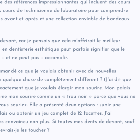
de des références impressionnantes qui incluent des cours
es cours de technicienne de laboratoire pour comprendre
s avant et après et une collection enviable de bandeaux.
evant, car je pensais que cela m'offrirait le meilleur
 en dentisterie esthétique peut parfois signifier que le
 – et ne peut pas – accomplir.
emandé ce que je voulais obtenir avec de nouvelles
u quelque chose de complètement différent ? (J'ai dit que
 exactement que je voulais élargir mon sourire. Mon palais
charme mon sourire comme un « trou noir » parce que vous ne
us souriez. Elle a présenté deux options : subir une
s ou obtenir un jeu complet de 12 facettes. J'ai
as convaincu non plus. Si toutes mes dents de devant, sauf
evrais-je les toucher ?