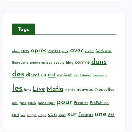
Tags
avec
après
ans
arrière
aux
avoir
Backseat
alors
dans
contre
Banquette arrière en bas
beauty
blog
des
est
direct
dit
exclusif
fitness
Ironmag
fait
les
Live
Mafia
nouveau
Nouvelles
liens
monde
pour
pas
par
popsugar
Premier
ProPublica
ont
sur
une
son
qui
Trump
été
sont
ses
single
siège