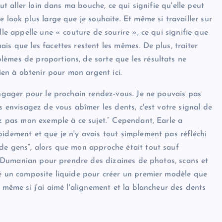
eut aller loin dans ma bouche, ce qui signifie qu'elle peut
 look plus large que je souhaite. Et même si travailler sur
lle appelle une « couture de sourire », ce qui signifie que
is que les facettes restent les mêmes. De plus, traiter
èmes de proportions, de sorte que les résultats ne
rien à obtenir pour mon argent ici.
engager pour le prochain rendez-vous. Je ne pouvais pas
s envisagez de vous abîmer les dents, c'est votre signal de
ez pas mon exemple à ce sujet.” Cependant, Earle a
pidement et que je n'y avais tout simplement pas réfléchi
de gens”, alors que mon approche était tout sauf
 de Dumanian pour prendre des dizaines de photos, scans et
sé un composite liquide pour créer un premier modèle que
t même si j'ai aimé l'alignement et la blancheur des dents