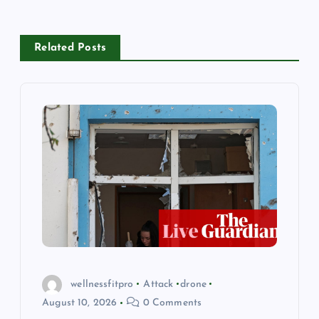
a
v
Related Posts
i
g
a
t
i
o
n
wellnessfitpro
Attack
drone
August 10, 2026
0 Comments