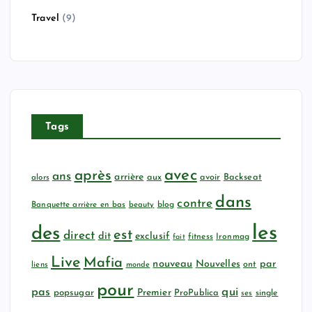
Travel
(9)
Tags
avec
après
ans
arrière
aux
avoir
Backseat
alors
dans
contre
Banquette arrière en bas
beauty
blog
les
des
est
direct
dit
exclusif
fitness
Ironmag
fait
Live
Mafia
nouveau
Nouvelles
par
ont
liens
monde
pour
qui
pas
popsugar
Premier
ProPublica
ses
single