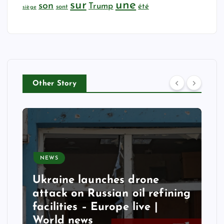
sur
une
son
Trump
été
sont
siège
Other Story
NEWS
Ukraine launches drone
attack on Russian oil refining
facilities – Europe live |
World news