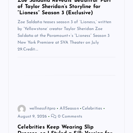
Zoe Saldaña Reveals ‘Beautiful’ Part
i
of Taylor Sheridan’s Storyline for
“Lioness” Season 3 (Exclusive)
o
Zoe Saldaña teases season 3 of ‘Lioness,’ written
by ‘Yellowstone’ creator Taylor Sheridan Zoe
n
Saldaña at the Paramount+’s “Lioness” Season 3
New York Premiere at SVA Theater on July
29.Credit:…
wellnessfitpro
AllSeason
Celebrities
August 9, 2026
0 Comments
Celebrities Keep Wearing Slip