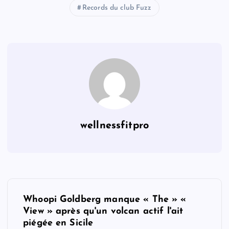
Records du club Fuzz
wellnessfitpro
P
Whoopi Goldberg manque « The » «
o
View » après qu'un volcan actif l'ait
piégée en Sicile