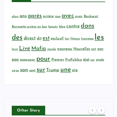
avec
après
ans
arrière
aux
avoir
Backseat
alors
dans
contre
Banquette arrière en bas
beauty
blog
les
des
est
direct
dit
exclusif
fitness
Ironmag
fait
Live
Mafia
nouveau
Nouvelles
par
ont
liens
monde
pour
qui
pas
popsugar
Premier
ProPublica
ses
single
sur
une
son
Trump
été
sont
siège
Other Story