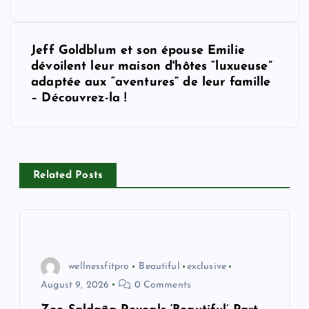
s
t
Jeff Goldblum et son épouse Emilie
dévoilent leur maison d'hôtes “luxueuse”
n
adaptée aux “aventures” de leur famille
– Découvrez-la !
a
v
i
Related Posts
g
a
wellnessfitpro
Beautiful
exclusive
t
August 9, 2026
0 Comments