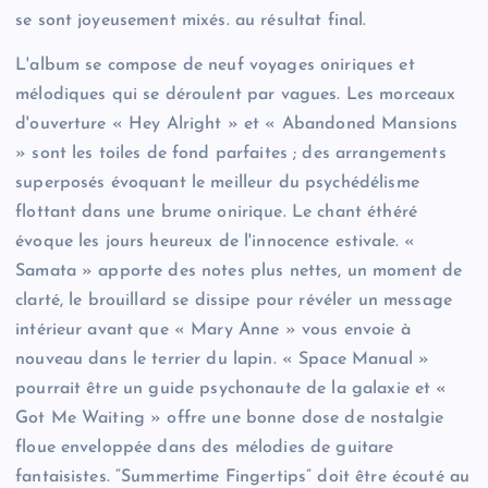
se sont joyeusement mixés. au résultat final.
L'album se compose de neuf voyages oniriques et
mélodiques qui se déroulent par vagues. Les morceaux
d'ouverture « Hey Alright » et « Abandoned Mansions
» sont les toiles de fond parfaites ; des arrangements
superposés évoquant le meilleur du psychédélisme
flottant dans une brume onirique. Le chant éthéré
évoque les jours heureux de l'innocence estivale. «
Samata » apporte des notes plus nettes, un moment de
clarté, le brouillard se dissipe pour révéler un message
intérieur avant que « Mary Anne » vous envoie à
nouveau dans le terrier du lapin. « Space Manual »
pourrait être un guide psychonaute de la galaxie et «
Got Me Waiting » offre une bonne dose de nostalgie
floue enveloppée dans des mélodies de guitare
fantaisistes. “Summertime Fingertips” doit être écouté au