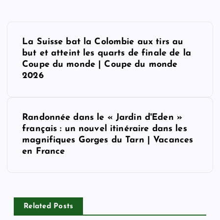
P
La Suisse bat la Colombie aux tirs au
o
but et atteint les quarts de finale de la
Coupe du monde | Coupe du monde
s
2026
t
Randonnée dans le « Jardin d'Eden »
n
français : un nouvel itinéraire dans les
magnifiques Gorges du Tarn | Vacances
a
en France
v
i
Related Posts