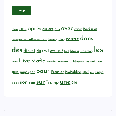
Tags
avec
après
ans
arrière
aux
avoir
Backseat
alors
dans
contre
Banquette arrière en bas
beauty
blog
les
des
est
direct
dit
exclusif
fitness
Ironmag
fait
Live
Mafia
nouveau
Nouvelles
par
ont
liens
monde
pour
qui
pas
popsugar
Premier
ProPublica
ses
single
sur
une
son
Trump
été
sont
siège