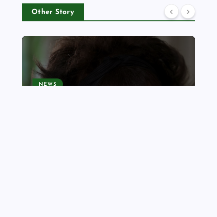
Other Story
NEWS
British widow, 78, told to
leave Sweden under Brexit
rules after living there for 21
years | Sweden
wellnessfitpro
August 10, 2026