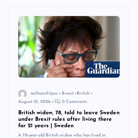
g
a
t
i
o
n
wellnessfitpro
Brexit
British
August 10, 2026
0 Comments
British widow, 78, told to leave Sweden
under Brexit rules after living there
for 21 years | Sweden
A 78-year-old British widow who has lived in