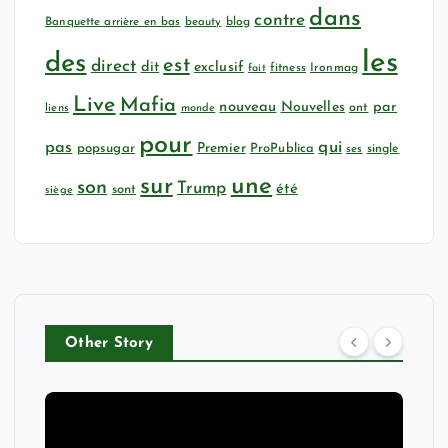
dans
contre
Banquette arrière en bas
beauty
blog
les
des
est
direct
dit
exclusif
fitness
Ironmag
fait
Live
Mafia
nouveau
Nouvelles
par
ont
liens
monde
pour
qui
pas
popsugar
Premier
ProPublica
ses
single
sur
une
son
Trump
été
sont
siège
Other Story