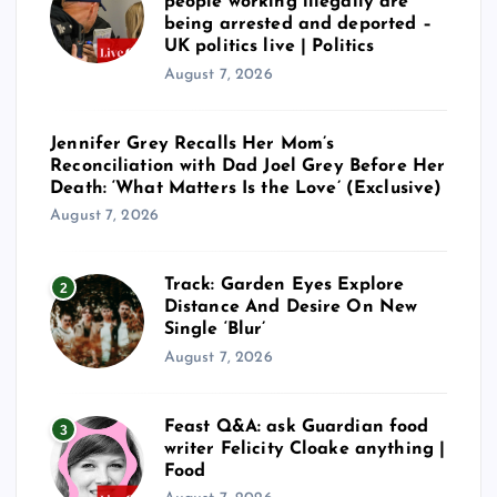
people working illegally are
being arrested and deported –
UK politics live | Politics
August 7, 2026
Jennifer Grey Recalls Her Mom’s
Reconciliation with Dad Joel Grey Before Her
Death: ‘What Matters Is the Love’ (Exclusive)
August 7, 2026
Track: Garden Eyes Explore
2
Distance And Desire On New
Single ‘Blur’
August 7, 2026
Feast Q&A: ask Guardian food
3
writer Felicity Cloake anything |
Food