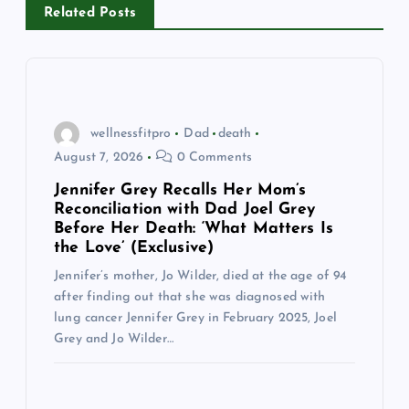
i
Related Posts
g
a
wellnessfitpro
Dad
death
t
August 7, 2026
0 Comments
Jennifer Grey Recalls Her Mom’s
i
Reconciliation with Dad Joel Grey
Before Her Death: ‘What Matters Is
o
the Love’ (Exclusive)
Jennifer’s mother, Jo Wilder, died at the age of 94
n
after finding out that she was diagnosed with
lung cancer Jennifer Grey in February 2025, Joel
Grey and Jo Wilder…