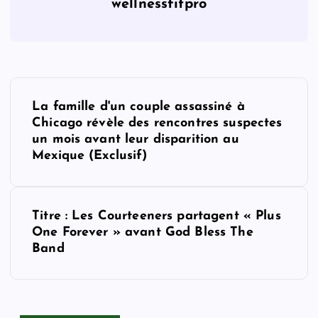
wellnessfitpro
P
La famille d'un couple assassiné à
o
Chicago révèle des rencontres suspectes
un mois avant leur disparition au
s
Mexique (Exclusif)
t
Titre : Les Courteeners partagent « Plus
n
One Forever » avant God Bless The
Band
a
v