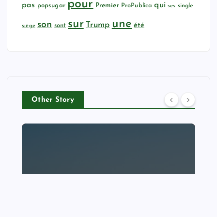
pour
qui
pas
popsugar
Premier
ProPublica
ses
single
sur
une
son
Trump
été
sont
siège
Other Story
NEWS
‘These are human fires, not