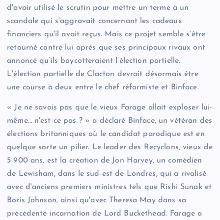
d'avoir utilisé le scrutin pour mettre un terme à un
scandale qui s'aggravait concernant les cadeaux
financiers qu'il avait reçus. Mais ce projet semble s’être
retourné contre lui après que ses principaux rivaux ont
annoncé qu’ils boycotteraient l’élection partielle.
L'élection partielle de Clacton devrait désormais être
une course à deux entre le chef réformiste et Binface.
« Je ne savais pas que le vieux Farage allait exploser lui-
même… n'est-ce pas ? » a déclaré Binface, un vétéran des
élections britanniques où le candidat parodique est en
quelque sorte un pilier. Le leader des Recyclons, vieux de
5 900 ans, est la création de Jon Harvey, un comédien
de Lewisham, dans le sud-est de Londres, qui a rivalisé
avec d'anciens premiers ministres tels que Rishi Sunak et
Boris Johnson, ainsi qu'avec Theresa May dans sa
précédente incarnation de Lord Buckethead. Farage a