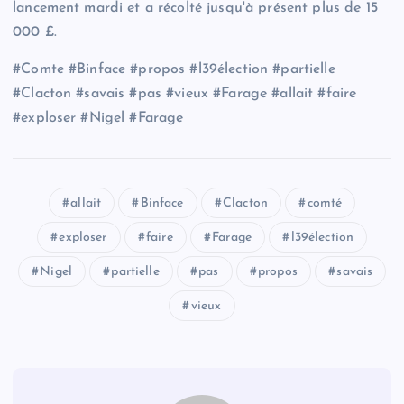
lancement mardi et a récolté jusqu'à présent plus de 15
000 £.
#Comte #Binface #propos #l39élection #partielle
#Clacton #savais #pas #vieux #Farage #allait #faire
#exploser #Nigel #Farage
allait
Binface
Clacton
comté
exploser
faire
Farage
l39élection
Nigel
partielle
pas
propos
savais
vieux