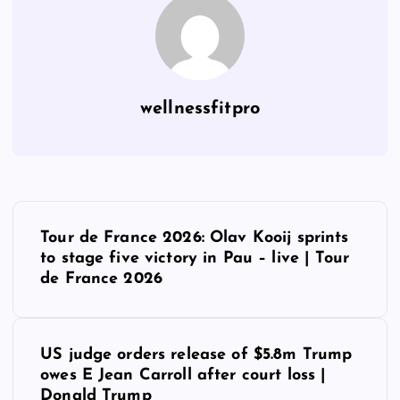
wellnessfitpro
P
Tour de France 2026: Olav Kooij sprints
o
to stage five victory in Pau – live | Tour
de France 2026
s
t
US judge orders release of $5.8m Trump
owes E Jean Carroll after court loss |
n
Donald Trump