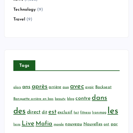
Technology
(9)
Travel
(9)
Tags
avec
après
ans
arrière
aux
avoir
Backseat
alors
dans
contre
Banquette arrière en bas
beauty
blog
les
des
est
direct
dit
exclusif
fitness
Ironmag
fait
Live
Mafia
nouveau
Nouvelles
par
ont
liens
monde