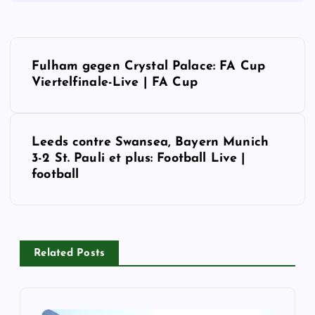
P
Fulham gegen Crystal Palace: FA Cup
o
Viertelfinale-Live | FA Cup
s
Leeds contre Swansea, Bayern Munich
t
3-2 St. Pauli et plus: Football Live |
football
n
a
v
Related Posts
i