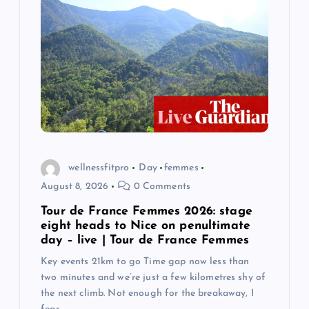
g
a
t
i
o
wellnessfitpro
Day
femmes
n
August 8, 2026
0 Comments
Tour de France Femmes 2026: stage
eight heads to Nice on penultimate
day – live | Tour de France Femmes
Key events 21km to go Time gap now less than
two minutes and we’re just a few kilometres shy of
the next climb. Not enough for the breakaway, I