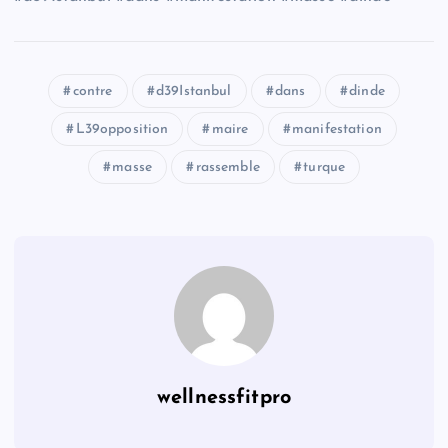
contre
d39Istanbul
dans
dinde
L39opposition
maire
manifestation
masse
rassemble
turque
wellnessfitpro