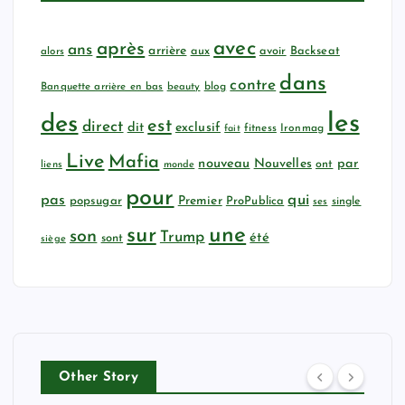
avec
après
ans
arrière
aux
avoir
Backseat
alors
dans
contre
Banquette arrière en bas
beauty
blog
les
des
est
direct
dit
exclusif
fitness
Ironmag
fait
Live
Mafia
nouveau
Nouvelles
par
ont
liens
monde
pour
qui
pas
popsugar
Premier
ProPublica
ses
single
sur
une
son
Trump
été
sont
siège
Other Story